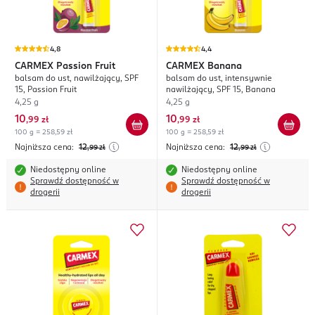
4,8
4,4
CARMEX
Passion Fruit
CARMEX
Banana
balsam do ust, nawilżający, SPF
balsam do ust, intensywnie
15, Passion Fruit
nawilżający, SPF 15, Banana
4,25 g
4,25 g
10
10
,
99 zł
,
99 zł
100 g = 258,59 zł
100 g = 258,59 zł
Najniższa cena:
12
Najniższa cena:
12
,99
zł
,99
zł
Niedostępny online
Niedostępny online
Sprawdź dostępność w
Sprawdź dostępność w
drogerii
drogerii