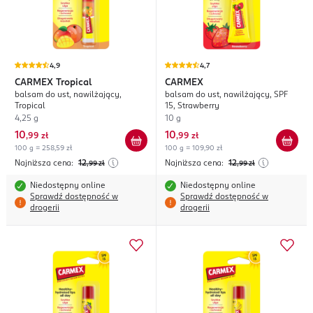
4,9
4,7
CARMEX
Tropical
CARMEX
balsam do ust, nawilżający,
balsam do ust, nawilżający, SPF
Tropical
15, Strawberry
4,25 g
10 g
10
10
,
99 zł
,
99 zł
100 g = 258,59 zł
100 g = 109,90 zł
Najniższa cena:
12
Najniższa cena:
12
,99
zł
,99
zł
Niedostępny online
Niedostępny online
Sprawdź dostępność w
Sprawdź dostępność w
drogerii
drogerii