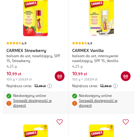
4,9
4,9
CARMEX
Strawberry
CARMEX
Vanilla
balsam do ust, nawilżający, SPF
balsam do ust, intensywnie
15, Strawberry
nawilżający, SPF 15, Vanilla
4,25 g
4,25 g
10
10
,
99 zł
,
99 zł
100 g = 258,59 zł
100 g = 258,59 zł
Najniższa cena:
12
Najniższa cena:
12
,99
zł
,99
zł
Niedostępny online
Niedostępny online
Sprawdź dostępność w
Sprawdź dostępność w
drogerii
drogerii