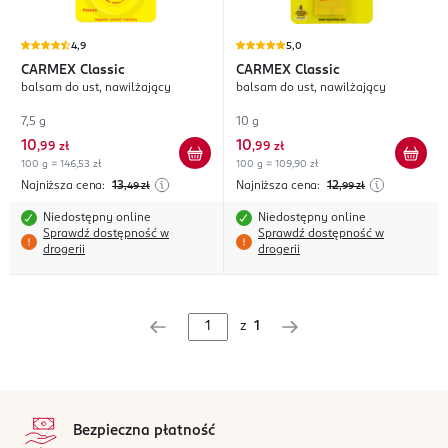
4,9
5,0
CARMEX
Classic
CARMEX
Classic
balsam do ust, nawilżający
balsam do ust, nawilżający
7,5 g
10 g
10
10
,
99 zł
,
99 zł
100 g = 146,53 zł
100 g = 109,90 zł
Najniższa cena:
13
Najniższa cena:
12
,49
zł
,99
zł
Niedostępny online
Niedostępny online
Sprawdź dostępność w
Sprawdź dostępność w
drogerii
drogerii
z
1
stopka
Bezpieczna płatność