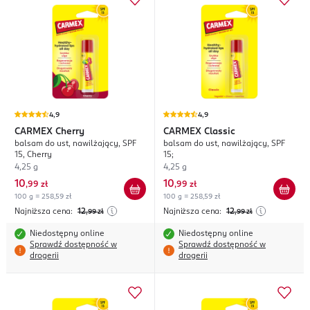
4,9
4,9
CARMEX
Cherry
CARMEX
Classic
balsam do ust, nawilżający, SPF
balsam do ust, nawilżający, SPF
15, Cherry
15;
4,25 g
4,25 g
10
10
,
99 zł
,
99 zł
100 g = 258,59 zł
100 g = 258,59 zł
Najniższa cena:
12
Najniższa cena:
12
,99
zł
,99
zł
Niedostępny online
Niedostępny online
Sprawdź dostępność w
Sprawdź dostępność w
drogerii
drogerii