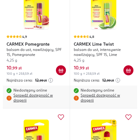
4,9
4,8
CARMEX
Pomegrante
CARMEX
Lime Twist
balsam do ust, nawilżający, SPF
balsam do ust, intensywnie
15, Pomegranate
nawilżający, SPF 15, Lime
4,25 g
4,25 g
10
10
,
99 zł
,
99 zł
100 g = 258,59 zł
100 g = 258,59 zł
Najniższa cena:
12
Najniższa cena:
12
,99
zł
,99
zł
Niedostępny online
Niedostępny online
Sprawdź dostępność w
Sprawdź dostępność w
drogerii
drogerii