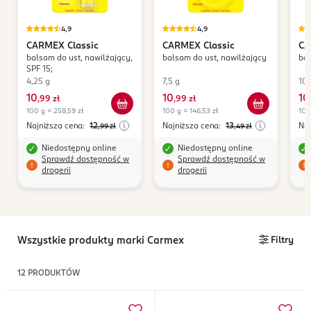
4,9
4,9
CARMEX
Classic
CARMEX
Classic
C
balsam do ust, nawilżający,
balsam do ust, nawilżający
bal
SPF 15;
4,25 g
7,5 g
10 
10
10
10
,
99 zł
,
99 zł
100 g = 258,59 zł
100 g = 146,53 zł
100
Najniższa cena:
12
Najniższa cena:
13
Naj
,99
zł
,49
zł
Niedostępny online
Niedostępny online
Sprawdź dostępność w
Sprawdź dostępność w
drogerii
drogerii
Wszystkie produkty marki Carmex
Filtry
12
PRODUKTÓW