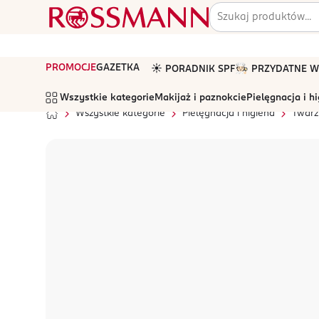
PROMOCJE
GAZETKA
☀️ PORADNIK SPF
🧑🏻‍🍳 PRZYDATNE
Wszystkie kategorie
Makijaż i paznokcie
Pielęgnacja i h
Wszystkie kategorie
Pielęgnacja i higiena
Twarz