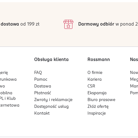
4,8
/5
4
3
98 opinii
podstawie
inie są zweryfikowane zakupem.
2
 dostawa
od 199 zł
Darmowy odbiór
w ponad 2
1
Obsługa klienta
Rossmann
Nas
erię
FAQ
O firmie
No
arunkowa
Pomoc
Kariera
Me
owo
Dostawa
CSR
Mam
mobilna
Płatność
Ekspansja
Pom
L i Klub
Zwroty i reklamacje
Biuro prasowe
nternetowa
Dostępność usług
Złóż ofertę
Kontakt
Inspiracje