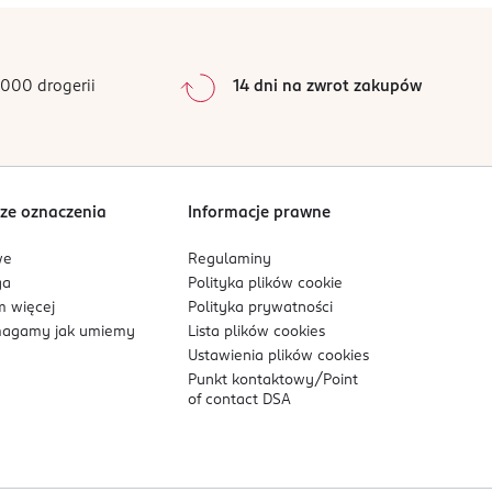
0
%
0
%
0
%
000 drogerii
14 dni na zwrot zakupów
0
%
Sortowanie wg
data: od najnowszej
ze oznaczenia
Informacje prawne
we
Regulaminy
ga
Polityka plików
cookie
 więcej
Polityka prywatności
agamy jak umiemy
Lista plików
cookies
Ustawienia plików
cookies
Punkt kontaktowy/
Point
of contact DSA