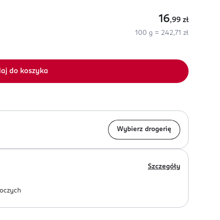
16
,99
zł
100 g = 242,71 zł
aj do koszyka
Wybierz drogerię
Szczegóły
oczych