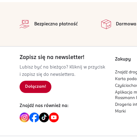
EcoMundo
stopka
Avenue des Champs-Élysées 34
na 
75008
Wszystkie op
Bezpieczna płatność
Darmowa
Paris
icheminel@ecomundo.eu
609444432
FR-Francja
Zapisz się na newsletter!
Kod EAN
Zakupy
8 801619 052037
Lubisz być na bieżąco? Kliknij w przycisk
Znajdź drog
i zapisz się do newslettera.
Karta pod
Czyścioch
Dołączam!
Aplikacja 
Rossmann P
Drogeria i
Znajdź nas również na:
Marki