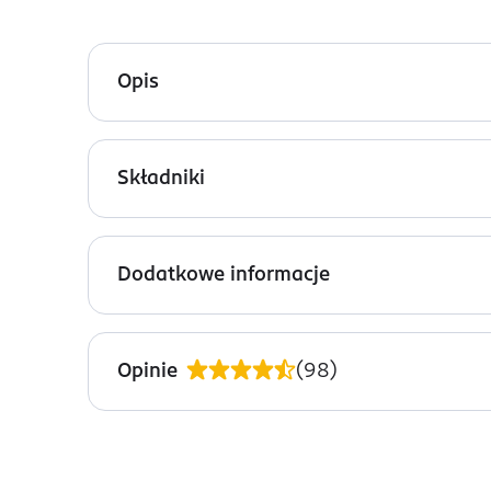
Opis
Vaseline Lip Therapy Rosy Lips nadaje ustom subt
suchą i popękaną skórą.
Składniki
Formuła oparta na czystej wazelinie, chroni usta,
Ingredients: Petrolatum, Fragrance (Parfum), CI 73
Dimethicone.
Dodatkowe informacje
PRZYGOTOWANIE I STOSOWANIE
Rozprowadź równomiernie niewielką ilość balsam
Opinie
(
98
)
OSTRZEŻENIA DOTYCZĄCE BEZPIECZEŃSTWA
Do użytku zewnętrznego. Trzymać z daleka od dzie
OSOBA/PODMIOT ODPOWIEDZIALNY