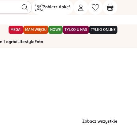
Pobierz Apkę!
MEGA!
MAM WIĘCEJ
NOWE
TYLKO U NAS
TYLKO ONLINE
 i ogród
Lifestyle
Foto
Zobacz wszystkie