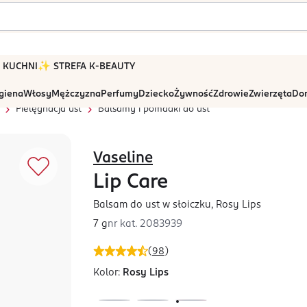
 W KUCHNI
✨ STREFA K-BEAUTY
igiena
Włosy
Mężczyzna
Perfumy
Dziecko
Żywność
Zdrowie
Zwierzęta
Dom
Pielęgnacja ust
Balsamy i pomadki do ust
Vaseline
Lip Care
Balsam do ust w słoiczku, Rosy Lips
7 g
nr kat.
2083939
(
98
)
Kolor:
Rosy Lips