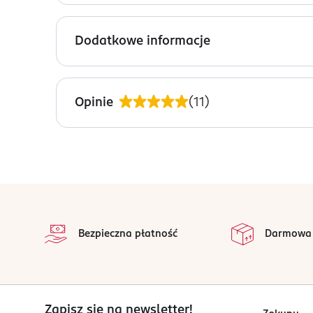
Wiele urządzeń cyfrowych, jak aparaty czy kontr
VARTA Longlife Max Power, najpotężniejsza z bate
Dodatkowe informacje
Idealne rozwiązanie dla urządzeń cyfrowych klasy 
które wymagają precyzyjnego zasilania przy zm
PRODUCENT/PODMIOT ODPOWIEDZIALNY
Łatwe i inteligentne rozpoznawanie rekomendowa
Healthy Food Park Sp z o.o.
Gwarantowany okres przechowywania 10 lat. Int
Opinie
(
11
)
Ogrodowa 2C
zużyte baterie. Innowacyjny projekt nowego ogn
05-090
Raszyn
anna.jackowska@rota.pl
509551631
stopka
PL-Polska
na
Wszystkie op
Kod EAN
Bezpieczna płatność
Darmowa
4 008496 071432
Zapisz się na newsletter!