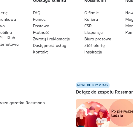
Obsługa klienta
Rossmann
Nas
erię
FAQ
O firmie
No
arunkowa
Pomoc
Kariera
Me
owo
Dostawa
CSR
Mam
mobilna
Płatność
Ekspansja
Pom
L i Klub
Zwroty i reklamacje
Biuro prasowe
nternetowa
Dostępność usług
Złóż ofertę
Kontakt
Inspiracje
NOWE OFERTY PRACY
a
Dołącz do zespołu Rossma