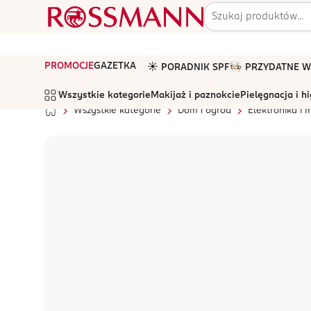
PROMOCJE
GAZETKA
☀️ PORADNIK SPF
🧑🏻‍🍳 PRZYDATNE
Wszystkie kategorie
Makijaż i paznokcie
Pielęgnacja i h
Wszystkie kategorie
Dom i ogród
Elektronika i