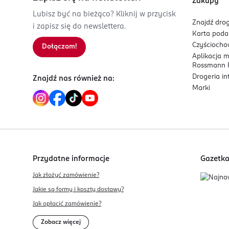
Zakupy
Lubisz być na bieżąco? Kliknij w przycisk
Znajdź drog
i zapisz się do newslettera.
Karta pod
Czyścioch
Dołączam!
Aplikacja 
Rossmann P
Drogeria i
Znajdź nas również na:
Marki
Przydatne informacje
Gazetk
Jak złożyć zamówienie?
Jakie są formy i koszty dostawy?
Jak opłacić zamówienie?
Zobacz więcej