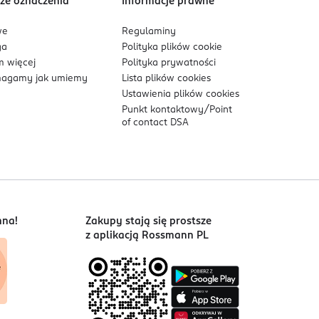
ze oznaczenia
Informacje prawne
we
Regulaminy
ga
Polityka plików
cookie
 więcej
Polityka prywatności
agamy jak umiemy
Lista plików
cookies
Ustawienia plików
cookies
Punkt kontaktowy/
Point
of contact DSA
nna!
Zakupy stają się prostsze
z aplikacją Rossmann PL