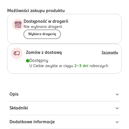
Możliwości zakupu produktu
Dostępność w drogerii
Nie wybrano drogerii
Wybierz drogerię
Zamów z dostawą
Szczegóły
Dostępny
U Ciebie zwykle w ciągu
2-3 dni
roboczych
Opis
Składniki
Rozświetlająca baza pod makijaż
Everybody London w odcieniu Light
Dodatkowe informacje
Ingredients: AQUA, HYDROGENATED POLYISOBUTENE,
Baza rozświetlająca pod makijaż Everybody London w