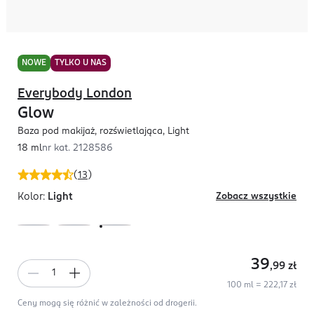
NOWE
TYLKO U NAS
Everybody London
Glow
Baza pod makijaż, rozświetlająca, Light
18 ml
nr kat.
2128586
(
13
)
Kolor:
Light
Zobacz wszystkie
39
,99
zł
100 ml = 222,17 zł
Ceny mogą się różnić w zależności od drogerii.