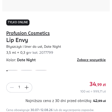
TYLKO ONLINE
Profusion Cosmetics
Lip Envy
Błyszczyk i liner do ust, Date Night
3,5 ml + 0,3 g
nr kat.
2077799
Kolor:
Date Night
Zobacz wszystkie
34
,99
zł
100 ml = 999,71 zł
Najniższa cena z 30 dni
przed obniżką:
42
,99
zł
Cena obowiązuje
30.07-12.08.26
lub do wyczerpania zapasów.