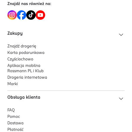
Znajdź nas również na:
May Contain: Iron Oxide Black (CI 77499), D&C Red No.
6 Barium Lake (CI 15850), D&C Red No. 7 Calcium Lake
(CI 15850), D&C Red No. 28 Aluminum Lake (CI 45410)
Zakupy
Znajdź drogerię
Karta podarunkowa
Czyściochowo
Aplikacja mobilna
Rossmann PL i Klub
Drogeria internetowa
Marki
Obsługa klienta
FAQ
Pomoc
Dostawa
Płatność