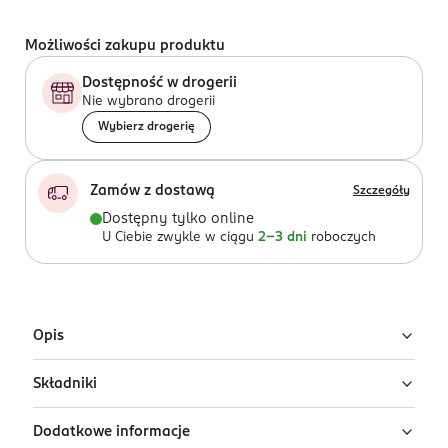
Możliwości zakupu produktu
Dostępność w drogerii
Nie wybrano drogerii
Wybierz drogerię
Zamów z dostawą
Szczegóły
Dostępny tylko online
U Ciebie zwykle w ciągu
2-3 dni
roboczych
Opis
Składniki
Błyszczyk do ust i satynowa konturówka w kolorze
Date Night to idealny zestaw do kompleksowego
Dodatkowe informacje
makijażu ust. Wysoko napigmentowane produkty
Lipgloss:
Hydrogenated Polydecene, Polyisobutene,