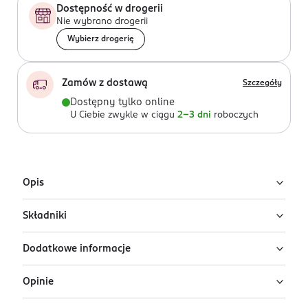
Dostępność w drogerii
Nie wybrano drogerii
Wybierz drogerię
Zamów z dostawą
Szczegóły
Dostępny tylko online
U Ciebie zwykle w ciągu
2-3 dni
roboczych
Opis
Składniki
Bronzer prasowany Glamour Brazil pozwala uzyskać
naturalny efekt modelowania twarzy i nadaje cerze
Dodatkowe informacje
zdrowy, słoneczny blask.
Ingredients: : TALC, MICA, MAGNESIUM STEARATE,
ISOCETYL STEAROYL STEARATE, OCTYLDODECYL
C
iepły, uniwersalny odcień w połączeniu z satynowym
Opinie
STEARATE, KAOLIN, CAPRYLIC/CAPRIC TRIGLYCERIDE,
PRZYGOTOWANIE I STOSOWANIE
wykończeniem sprawia, że bronzer doskonale
DIMETHICONE, AROMA, PHENYL TRIMETHICONE,
Aby uzyskać efekt naturalnej opalenizny, nabierz