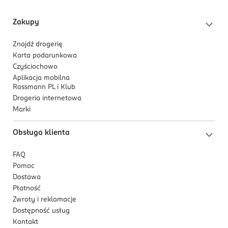
Bronzer doskonale podkreśla cerę, nadając jej ciepły,
słoneczny blask.
Zakupy
OSTRZEŻENIA DOTYCZĄCE BEZPIECZEŃSTWA
Znajdź drogerię
Tylko do użytku zewnętrznego.
Karta podarunkowa
Czyściochowo
OSOBA/PODMIOT ODPOWIEDZIALNY
Aplikacja mobilna
Affect
Rossmann PL i Klub
Michałowicza 46/2
Drogeria internetowa
43-300
Marki
Bielsko-Biała
office@affectcosmetics.com
Obsługa klienta
511469290
PL-Polska
FAQ
Pomoc
Kod EAN
Dostawa
5 902414 434165
Płatność
Zwroty i reklamacje
Dostępność usług
Kontakt