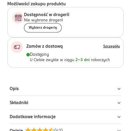
Możliwości zakupu produktu
Dostępność w drogerii
Nie wybrano drogerii
Wybierz drogerię
Zamów z dostawą
Szczegóły
Dostępny
U Ciebie zwykle w ciągu
2-3 dni
roboczych
Opis
Składniki
Kremowy bronzer z gąbeczką Eveline Wonder
Match pozwala na szybkie i równomierne nałożenie
Dodatkowe informacje
produktu – bez smug i zbędnego wysiłku.
Ingredients: Aqua, C9-12 Alkane, Mica, Isododecane,
Glycerin, Propanediol, Cetyl PEG/PPG-10/1
Jedwabista, kremowa formuła doskonale wtapia się w