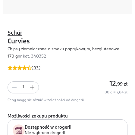
Schär
Curvies
Chipsy ziemniaczane o smaku paprykowym, bezglutenowe
170 g
nr kat.
340352
(
93
)
12
,99
zł
100 g = 7,64 zł
Ceny mogą się różnić w zależności od drogerii.
Możliwości zakupu produktu
Dostępność w drogerii
Nie wybrano drogerii