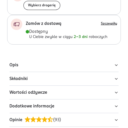
Wybierz drogerię
Zamów z dostawą
Szczegóły
Dostępny
U Ciebie zwykle w ciągu
2-3 dni
roboczych
Opis
Składniki
Bezglutenowe chipsy ziemniaczane o smaku
paprykowym. Opracowane specjalnie dla osób
Wartości odżywcze
nietolerujących glutenu.
Odwodnione ziemniaki 55%,olej słonecznikowy, mąka
ryżowa, syrop glukozowy, skrobia ziemniaczana,
Dodatkowe informacje
naturalny aromat, emulgator: mono- i diglicerydy
Wartość odżywcza
100 g
porcja 24 g
kwasów tłuszczowych; olej rzepakowy, sól.
2053 kJ/491
493 kJ/118
Wartość energetyczna
Opinie
(
93
)
PRZYGOTOWANIE I STOSOWANIE
kcal
kcal