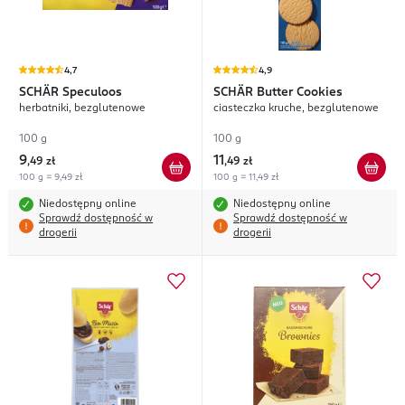
4,7
4,9
SCHÄR
Speculoos
SCHÄR
Butter Cookies
herbatniki, bezglutenowe
ciasteczka kruche, bezglutenowe
100 g
100 g
9
11
,
49 zł
,
49 zł
100 g = 9,49 zł
100 g = 11,49 zł
Niedostępny online
Niedostępny online
Sprawdź dostępność w
Sprawdź dostępność w
drogerii
drogerii