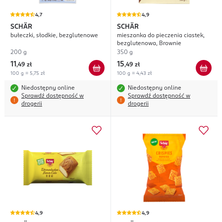
4,7
4,9
SCHÄR
SCHÄR
bułeczki, słodkie, bezglutenowe
mieszanka do pieczenia ciastek,
bezglutenowa, Brownie
200 g
350 g
11
15
,
49 zł
,
49 zł
100 g = 5,75 zł
100 g = 4,43 zł
Niedostępny online
Niedostępny online
Sprawdź dostępność w
Sprawdź dostępność w
drogerii
drogerii
4,9
4,9