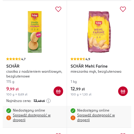
4,7
4,9
SCHÄR
SCHÄR
Mehl Farine
ciastka z nadzieniem waniliowym,
mieszanka mąk, bezglutenowa
bezglutenowe
115 g
1 kg
9
12
,
99 zł
,
99 zł
100 g = 8,69 zł
100 g = 1,30 zł
Najniższa cena:
13
,49
zł
Niedostępny online
Niedostępny online
Sprawdź dostępność w
Sprawdź dostępność w
drogerii
drogerii