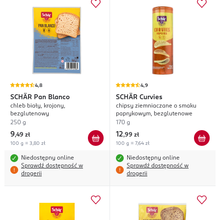
4,8
4,9
SCHÄR
Pan Blanco
SCHÄR
Curvies
chleb biały, krojony,
chipsy ziemniaczane o smaku
bezglutenowy
paprykowym, bezglutenowe
250 g
170 g
9
12
,
49 zł
,
99 zł
100 g = 3,80 zł
100 g = 7,64 zł
Niedostępny online
Niedostępny online
Sprawdź dostępność w
Sprawdź dostępność w
drogerii
drogerii