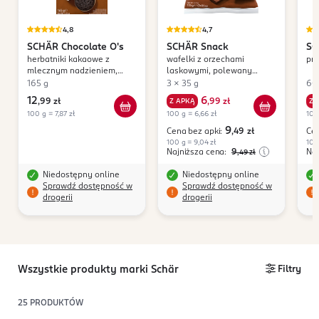
4,8
4,7
SCHÄR
Chocolate O's
SCHÄR
Snack
SC
herbatniki kakaowe z
wafelki z orzechami
pre
mlecznym nadzieniem,
laskowymi, polewany
bezglutenowe
czekoladą, bezglutenowy
165 g
3 x 35 g
60
12
6
,
99 zł
Z APKĄ
,
99 zł
Z 
100 g = 7,87 zł
100 g = 6,66 zł
100
9
Cena bez apki:
,49
zł
Cen
100 g = 9,04 zł
100
Najniższa cena:
9
Naj
,49
zł
Niedostępny online
Niedostępny online
Sprawdź dostępność w
Sprawdź dostępność w
drogerii
drogerii
Wszystkie produkty marki Schär
Filtry
25
PRODUKTÓW