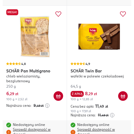
MEGA!
4,8
4,9
SCHÄR
Pan Multigrano
SCHÄR
Twin Bar
chleb wieloziarnisty,
wafelki w polewie czekoladowej
bezglutenowy
250 g
64,5 g
6
8
,
29 zł
Z APKĄ
,
29 zł
100 g = 2,52 zł
100 g = 12,85 zł
Najniższa cena:
9
,49
zł
11
Cena bez apki:
,49
zł
100 g = 17,81 zł
Najniższa cena:
11
,49
zł
Niedostępny online
Niedostępny online
Sprawdź dostępność w
Sprawdź dostępność w