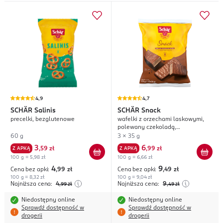
4,9
4,7
SCHÄR
Salinis
SCHÄR
Snack
precelki, bezglutenowe
wafelki z orzechami laskowymi,
polewany czekoladą,
bezglutenowy
60 g
3 x 35 g
3
6
Z APKĄ
,
59 zł
Z APKĄ
,
99 zł
100 g = 5,98 zł
100 g = 6,66 zł
4
9
Cena bez apki:
,99
zł
Cena bez apki:
,49
zł
100 g = 8,32 zł
100 g = 9,04 zł
Najniższa cena:
4
Najniższa cena:
9
,99
zł
,49
zł
Niedostępny online
Niedostępny online
Sprawdź dostępność w
Sprawdź dostępność w
drogerii
drogerii