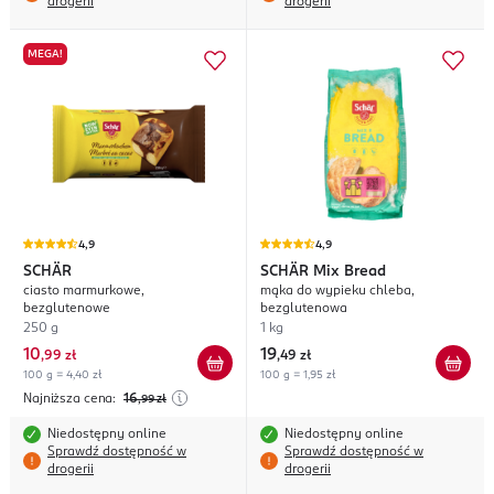
drogerii
drogerii
MEGA!
4,9
4,9
SCHÄR
SCHÄR
Mix Bread
ciasto marmurkowe,
mąka do wypieku chleba,
bezglutenowe
bezglutenowa
250 g
1 kg
10
19
,
99 zł
,
49 zł
100 g = 4,40 zł
100 g = 1,95 zł
Najniższa cena:
16
,99
zł
Niedostępny online
Niedostępny online
Sprawdź dostępność w
Sprawdź dostępność w
drogerii
drogerii