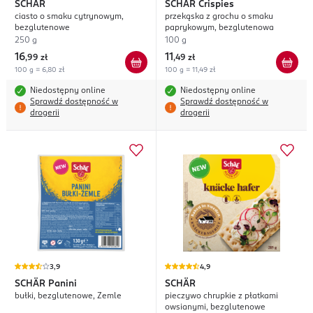
SCHÄR
SCHÄR
Crispies
ciasto o smaku cytrynowym,
przekąska z grochu o smaku
bezglutenowe
paprykowym, bezglutenowa
250 g
100 g
16
11
,
99 zł
,
49 zł
100 g = 6,80 zł
100 g = 11,49 zł
Niedostępny online
Niedostępny online
Sprawdź dostępność w
Sprawdź dostępność w
drogerii
drogerii
3,9
4,9
SCHÄR
Panini
SCHÄR
bułki, bezglutenowe, Zemle
pieczywo chrupkie z płatkami
owsianymi, bezglutenowe