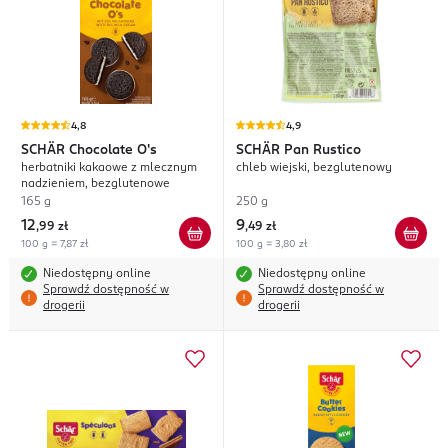
4,8
4,9
SCHÄR
Chocolate O's
SCHÄR
Pan Rustico
herbatniki kakaowe z mlecznym
chleb wiejski, bezglutenowy
nadzieniem, bezglutenowe
165 g
250 g
12
9
,
99 zł
,
49 zł
100 g = 7,87 zł
100 g = 3,80 zł
Niedostępny online
Niedostępny online
Sprawdź dostępność w
Sprawdź dostępność w
drogerii
drogerii