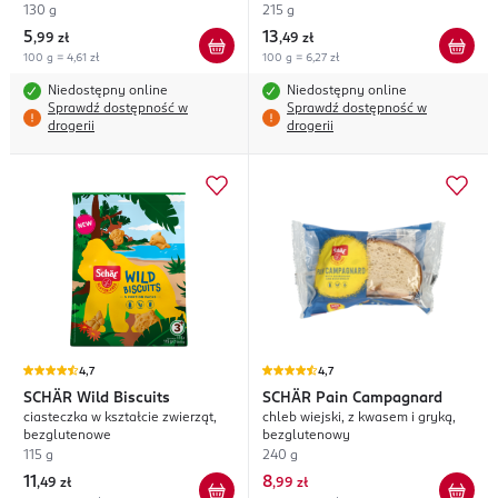
130 g
215 g
5
13
,
99 zł
,
49 zł
100 g = 4,61 zł
100 g = 6,27 zł
Niedostępny online
Niedostępny online
Sprawdź dostępność w
Sprawdź dostępność w
drogerii
drogerii
4,7
4,7
SCHÄR
Wild Biscuits
SCHÄR
Pain Campagnard
ciasteczka w kształcie zwierząt,
chleb wiejski, z kwasem i gryką,
bezglutenowe
bezglutenowy
115 g
240 g
11
8
,
49 zł
,
99 zł