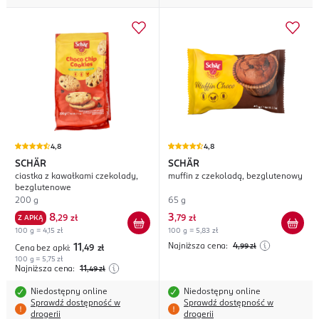
4,8
4,8
SCHÄR
SCHÄR
ciastka z kawałkami czekolady,
muffin z czekoladą, bezglutenowy
bezglutenowe
200 g
65 g
8
3
Z APKĄ
,
29 zł
,
79 zł
100 g = 4,15 zł
100 g = 5,83 zł
Najniższa cena:
4
11
,99
zł
Cena bez apki:
,49
zł
100 g = 5,75 zł
Najniższa cena:
11
,49
zł
Niedostępny online
Niedostępny online
Sprawdź dostępność w
Sprawdź dostępność w
drogerii
drogerii