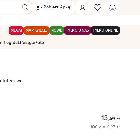
Pobierz Apkę!
MEGA!
MAM WIĘCEJ
NOWE
TYLKO U NAS
TYLKO ONLINE
 i ogród
Lifestyle
Foto
zglutenowe
13
,49
zł
100 g = 6,27 zł