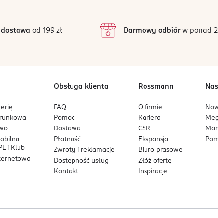
3
28 opinii
podstawie
RWS
inie są zweryfikowane zakupem.
2
 dostawa
od 199 zł
Darmowy odbiór
w ponad 2
1
1%
5%
6%
0%
Obsługa klienta
Rossmann
Nas
9%
erię
FAQ
O firmie
No
arunkowa
Pomoc
Kariera
Me
neralnych (dla osób dorosłych).
owo
Dostawa
CSR
Mam
mobilna
Płatność
Ekspansja
Pom
L i Klub
Zwroty i reklamacje
Biuro prasowe
nternetowa
Dostępność usług
Złóż ofertę
Kontakt
Inspiracje