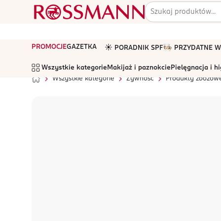
PROMOCJE
GAZETKA
☀️ PORADNIK SPF
🧑🏻‍🍳 PRZYDATNE
Wszystkie kategorie
Makijaż i paznokcie
Pielęgnacja i h
Wszystkie kategorie
Żywność
Produkty zbożow