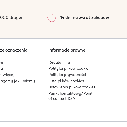
0
%
0
%
000 drogerii
14 dni na zwrot zakupów
0
%
Sortowanie wg
data: od najnowszej
ze oznaczenia
Informacje prawne
we
Regulaminy
ga
Polityka plików
cookie
 więcej
Polityka prywatności
agamy jak umiemy
Lista plików
cookies
Ustawienia plików
cookies
Punkt kontaktowy/
Point
of contact DSA