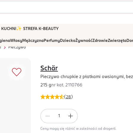
 W KUCHNI
✨ STREFA K-BEAUTY
igiena
Włosy
Mężczyzna
Perfumy
Dziecko
Żywność
Zdrowie
Zwierzęta
Dom
e
Pieczywo
Schär
Pieczywo chrupkie z płatkami owsianymi, be
215 g
nr kat.
2110766
(
28
)
Ceny mogą się różnić w zależności od drogerii.