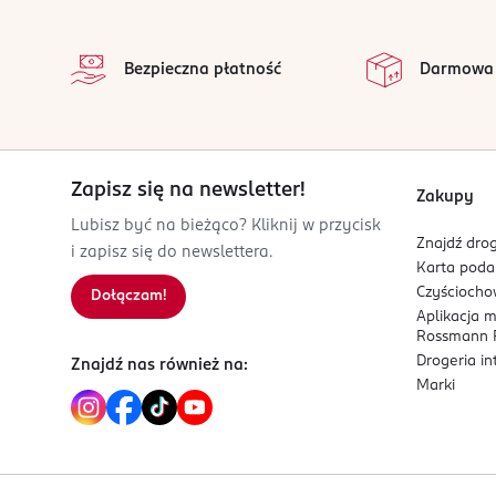
stopka
sól
1,1 g
Winkelau 9
na 
39014 Burgstall
Witaminy i minerały
100 g
*
Wszystkie op
Bezpieczna płatność
Darmowa
tiamina
0,23 mg
2
Kod EAN
8 008698 047552
niacyna
2,40 mg
1
Witamina B6
0,22 mg
1
Zapisz się na newsletter!
kwas foliowy
40 ug
2
Zakupy
żelazo
4,00 mg
2
Lubisz być na bieżąco? Kliknij w przycisk
Znajdź drog
i zapisz się do newslettera.
Karta pod
*RWS - dzienne referencyjne wartości spożycia witamin i składników mi
Czyścioch
Dołączam!
Aplikacja 
Rossmann P
Drogeria i
Znajdź nas również na:
Marki