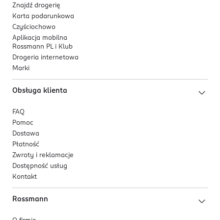
Bunny od Cruelty Free International.
Znajdź drogerię
Karta podarunkowa
Dla kogo jest ten produkt?
Czyściochowo
Dla osób szukających trwałego, lśniącego
Aplikacja mobilna
Rossmann PL i Klub
odcienia karmelu.
Drogeria internetowa
Idealny do makijaży dziennych i cieplejszych,
Marki
rozświetlających looków.
Obsługa klienta
*Trwałość potwierdzona na podstawie badań
konsumenckich z udziałem 119 osób.
FAQ
Pomoc
Dostawa
Płatność
Zwroty i reklamacje
Dostępność usług
Kontakt
Rossmann