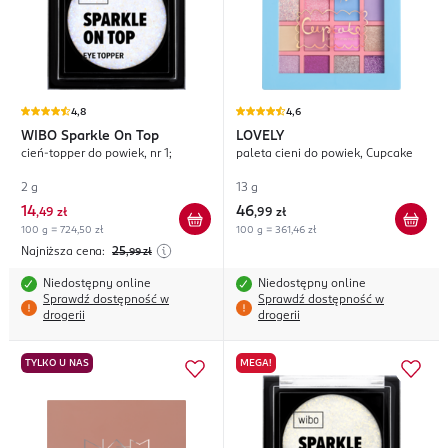
4,8
4,6
WIBO
Sparkle On Top
LOVELY
cień-topper do powiek, nr 1;
paleta cieni do powiek, Cupcake
2 g
13 g
14
46
,
49 zł
,
99 zł
100 g = 724,50 zł
100 g = 361,46 zł
Najniższa cena:
25
,99
zł
Niedostępny online
Niedostępny online
Sprawdź dostępność w
Sprawdź dostępność w
drogerii
drogerii
TYLKO U NAS
MEGA!