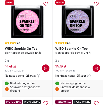
MEGA!
MEGA!
4,6
4,3
WIBO
Sparkle On Top
WIBO
Sparkle On Top
cień-topper do powiek, nr 3;
cień-topper do powiek, nr 4;
2 g
2 g
14
14
,
49 zł
,
49 zł
100 g = 724,50 zł
100 g = 724,50 zł
Najniższa cena:
25
Najniższa cena:
25
,99
zł
,99
zł
Niedostępny online
Niedostępny online
Sprawdź dostępność w
Sprawdź dostępność w
drogerii
drogerii
TYLKO U NAS
TYLKO ONLINE
TYLKO U NAS
TYLKO ONLINE