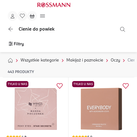
Cienie do powiek
Filtry
Wszystkie kategorie
Makijaż i paznokcie
Oczy
Cien
443
PRODUKTY
TYLKO U NAS
TYLKO U NAS