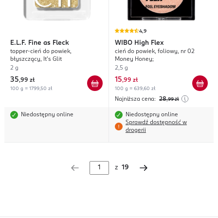
4,9
E.L.F.
Fine as Fleck
WIBO
High Flex
topper-cień do powiek,
cień do powiek, foliowy, nr 02
błyszczący, It's Glit
Money Honey;
2 g
2,5 g
35
15
,
99 zł
,
99 zł
100 g = 1799,50 zł
100 g = 639,60 zł
Najniższa cena:
28
,99
zł
Niedostępny online
Niedostępny online
Sprawdź dostępność w
drogerii
z
19