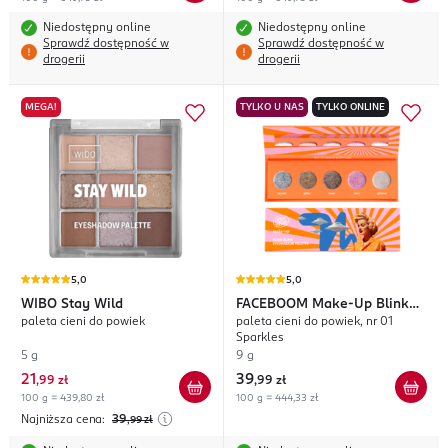
Niedostępny online
Niedostępny online
Sprawdź dostępność w
Sprawdź dostępność w
drogerii
drogerii
MEGA!
TYLKO U NAS
TYLKO ONLINE
5,0
5,0
WIBO
Stay Wild
FACEBOOM
Make-Up Blink
paleta cieni do powiek
paleta cieni do powiek, nr 01
Blink
Sparkles
5 g
9 g
21
39
,
99 zł
,
99 zł
100 g = 439,80 zł
100 g = 444,33 zł
Najniższa cena:
39
,99
zł