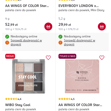
4,9
5,0
AA WINGS OF COLOR
Star
EVERYBODY LONDON
x
paleta cieni do powiek
paleta cieni do powiek, Mini Diary
Secrets Foxy Eyes
Aleksandra Sosfa
4 g
5,2 g
52
29
,
99 zł
,
99 zł
100 g = 1324,75 zł
100 g = 576,73 zł
Niedostępny online
Niedostępny online
Sprawdź dostępność w
Sprawdź dostępność w
drogerii
drogerii
MEGA!
TYLKO U NAS
4,6
4,5
WIBO
Stay Cool
AA WINGS OF COLOR
Star
paleta cieni do powiek
paleta cieni do powiek
Secrets Baby Doll Eyes