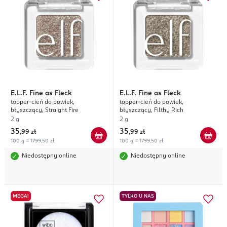
E.L.F.
Fine as Fleck
E.L.F.
Fine as Fleck
topper-cień do powiek,
topper-cień do powiek,
błyszczący, Straight Fire
błyszczący, Filthy Rich
2 g
2 g
35
35
,
99 zł
,
99 zł
100 g = 1799,50 zł
100 g = 1799,50 zł
Niedostępny online
Niedostępny online
MEGA!
TYLKO U NAS