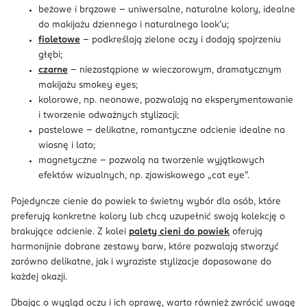
beżowe i brązowe – uniwersalne, naturalne kolory, idealne
do makijażu dziennego i naturalnego look'u;
fioletowe
– podkreślają zielone oczy i dodają spojrzeniu
głębi;
czarne
– niezastąpione w wieczorowym, dramatycznym
makijażu smokey eyes;
kolorowe, np. neonowe, pozwalają na eksperymentowanie
i tworzenie odważnych stylizacji;
pastelowe – delikatne, romantyczne odcienie idealne na
wiosnę i lato;
magnetyczne – pozwolą na tworzenie
wyjątkowych
efektów wizualnych, np. zjawiskowego „cat eye”.
Pojedyncze cienie do powiek to świetny wybór dla osób, które
preferują konkretne kolory lub chcą uzupełnić swoją kolekcję o
brakujące odcienie. Z kolei
palety cieni do powiek
oferują
harmonijnie dobrane zestawy barw, które pozwalają stworzyć
zarówno delikatne, jak i wyraziste stylizacje dopasowane do
każdej okazji.
Dbając o wygląd oczu i ich oprawę, warto również zwrócić uwagę