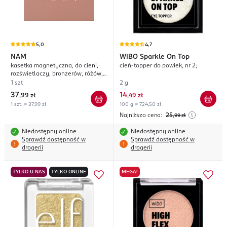
5,0
4,7
NAM
WIBO
Sparkle On Top
kasetka magnetyczna, do cieni,
cień-topper do powiek, nr 2;
rozświetlaczy, bronzerów, różów,
średnia
1 szt
2 g
37
14
,
99 zł
,
49 zł
1 szt. = 37,99 zł
100 g = 724,50 zł
Najniższa cena:
25
,99
zł
Niedostępny online
Niedostępny online
Sprawdź dostępność w
Sprawdź dostępność w
drogerii
drogerii
TYLKO U NAS
TYLKO ONLINE
MEGA!