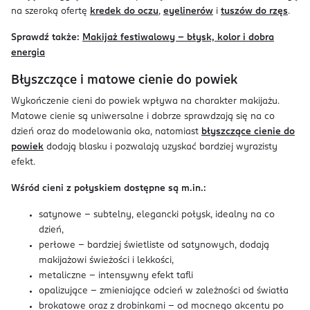
na szeroką ofertę
kredek do oczu
,
eyelinerów
i
tuszów do rzęs
.
Sprawdź także:
Makijaż festiwalowy – błysk, kolor i dobra
energia
Błyszczące i matowe cienie do powiek
Wykończenie cieni do powiek wpływa na charakter makijażu.
Matowe cienie są uniwersalne i dobrze sprawdzają się na co
dzień oraz do modelowania oka, natomiast
błyszczące cienie do
powiek
dodają blasku i pozwalają uzyskać bardziej wyrazisty
efekt.
Wśród cieni z połyskiem dostępne są m.in.:
satynowe – subtelny, elegancki połysk, idealny na co
dzień,
perłowe – bardziej świetliste od satynowych, dodają
makijażowi świeżości i lekkości,
metaliczne – intensywny efekt tafli
opalizujące – zmieniające odcień w zależności od światła
brokatowe oraz z drobinkami – od mocnego akcentu po