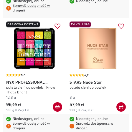
Niedostępny online
Niedostępny online
Sprawdź dostępność w
drogerii
DARMOWA DOSTAWA
TYLKO U NAS
5,0
4,7
NYX PROFESSIONAL
STARS
Nude Star
paleta cieni do powiek, I Know
paleta cieni do powiek
MAKEUP
Ultimate
That's Bright
12,8 g
8 g
96
57
,
99 zł
,
99 zł
100 g = 757,73 zł
100 g = 724,88 zł
Niedostępny online
Niedostępny online
Sprawdź dostępność w
Sprawdź dostępność w
drogerii
drogerii