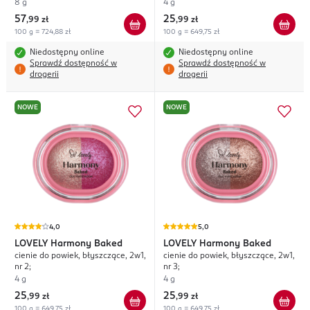
8 g
4 g
57
25
,
99 zł
,
99 zł
100 g = 724,88 zł
100 g = 649,75 zł
Niedostępny online
Niedostępny online
Sprawdź dostępność w
Sprawdź dostępność w
drogerii
drogerii
NOWE
NOWE
4,0
5,0
LOVELY
Harmony Baked
LOVELY
Harmony Baked
cienie do powiek, błyszczące, 2w1,
cienie do powiek, błyszczące, 2w1,
nr 2;
nr 3;
4 g
4 g
25
25
,
99 zł
,
99 zł
100 g = 649,75 zł
100 g = 649,75 zł