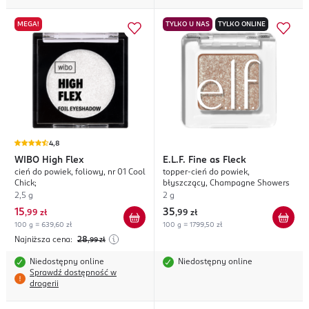
MEGA!
TYLKO U NAS
TYLKO ONLINE
4,8
WIBO
High Flex
E.L.F.
Fine as Fleck
cień do powiek, foliowy, nr 01 Cool
topper-cień do powiek,
Chick;
błyszczący, Champagne Showers
2,5 g
2 g
15
35
,
99 zł
,
99 zł
100 g = 639,60 zł
100 g = 1799,50 zł
Najniższa cena:
28
,99
zł
Niedostępny online
Niedostępny online
Sprawdź dostępność w
drogerii