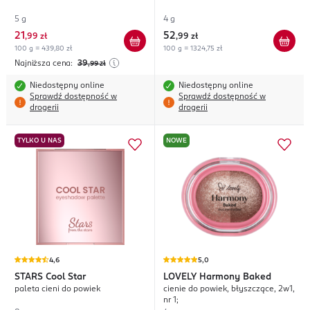
5 g
4 g
21
52
,
99 zł
,
99 zł
100 g = 439,80 zł
100 g = 1324,75 zł
Najniższa cena:
39
,99
zł
Niedostępny online
Niedostępny online
Sprawdź dostępność w
Sprawdź dostępność w
drogerii
drogerii
TYLKO U NAS
NOWE
4,6
5,0
STARS
Cool Star
LOVELY
Harmony Baked
paleta cieni do powiek
cienie do powiek, błyszczące, 2w1,
nr 1;