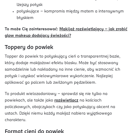
lżejszy połysk
połyskujące – kompromis między matem a intensywnym
błyskiem
To może Cię zainteresować:
Makijaż rozświetlający - jak zrobić
glow makeup dodający świeżości?
Toppery do powiek
Topper do powiek to połyskujący cień o transparentnej bazie,
który dodaje makijażowi efektu blasku. Może być stosowany
samodzielnie lub nakładany na inne cienie, aby wzmocnić ich
połysk i uzyskać wielowymiarowe wykończenie. Najlepiej
aplikować go palcem lub zwilżonym pędzelkiem.
To produkt wielozadaniowy – sprawdzi się nie tylko na
powiekach, ale także jako
rozświetlacz
na kościach
policzkowych, obojczykach czy jako połyskujący akcent na
ustach. Dzięki niemu każdy makijaż nabiera wyjątkowego
charakteru.
Format cieni do powiek