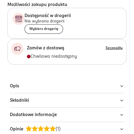
Możliwości zakupu produktu
Dostępność w drogerii
Nie wybrano drogerii
Wybierz drogerię
Zamów z dostawą
Szczegóły
Chwilowo niedostępny
Opis
Składniki
Płynny cień do powiek Armani Eye Tint w
odcieniu Beige
Dodatkowe informacje
Ingredients: : ISODODECANE, CI 77891, TALC, CERA ALBA,
Matowy cień w płynie Armani Eye Tint pozwala
HYDROGENATED COCO-GLYCERIDES, LAUROYL LYSINE,
szybko stworzyć makijaż oczu i zapewnia trwały efekt
Opinie
(
1
)
DISTEARDIMONIUM HECTORITE, SYNTHETIC
PRZYGOTOWANIE I STOSOWANIE
nawet do 16 godzin. Formuła gładko rozprowadza się