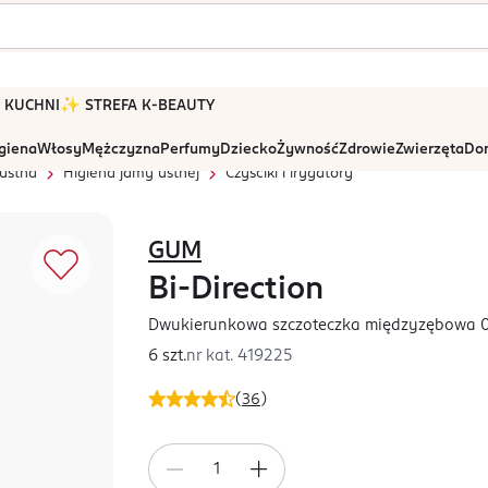
 W KUCHNI
✨ STREFA K-BEAUTY
igiena
Włosy
Mężczyzna
Perfumy
Dziecko
Żywność
Zdrowie
Zwierzęta
Dom
ustna
Higiena jamy ustnej
Czyściki i irygatory
GUM
Bi-Direction
Dwukierunkowa szczoteczka międzyzębowa 
6 szt.
nr kat.
419225
(
36
)