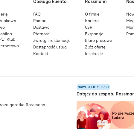
Obsługa klienta
Rossmann
Nas
erię
FAQ
O firmie
No
arunkowa
Pomoc
Kariera
Me
owo
Dostawa
CSR
Mam
mobilna
Płatność
Ekspansja
Pom
L i Klub
Zwroty i reklamacje
Biuro prasowe
nternetowa
Dostępność usług
Złóż ofertę
Kontakt
Inspiracje
NOWE OFERTY PRACY
a
Dołącz do zespołu Rossma