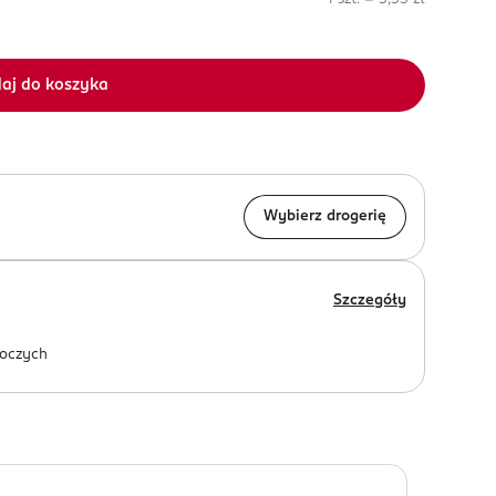
aj do koszyka
Wybierz drogerię
Szczegóły
oczych