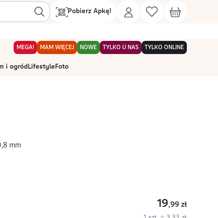
Pobierz Apkę!
MEGA!
MAM WIĘCEJ
NOWE
TYLKO U NAS
TYLKO ONLINE
 i ogród
Lifestyle
Foto
0,8 mm
19
,99
zł
1 szt. = 3,33 zł