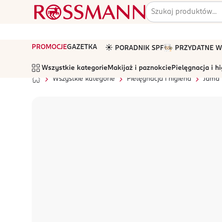
PROMOCJE
GAZETKA
☀️ PORADNIK SPF
🧑🏻‍🍳 PRZYDATNE
Wszystkie kategorie
Makijaż i paznokcie
Pielęgnacja i h
Wszystkie kategorie
Pielęgnacja i higiena
Jama 