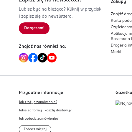
Zapisz się na newsletter!
Zakupy
Lubisz być na bieżąco? Kliknij w przycisk
Znajdź drog
i zapisz się do newslettera.
Karta pod
Czyścioch
Dołączam!
Aplikacja 
Rossmann P
Drogeria i
Znajdź nas również na:
Marki
Przydatne informacje
Gazetk
Jak złożyć zamówienie?
Jakie są formy i koszty dostawy?
Jak opłacić zamówienie?
Zobacz więcej