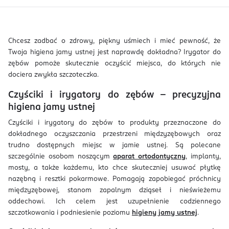
Chcesz zadbać o zdrowy, piękny uśmiech i mieć pewność, że
Twoja higiena jamy ustnej jest naprawdę dokładna? Irygator do
zębów pomoże skutecznie oczyścić miejsca, do których nie
dociera zwykła szczoteczka.
Czyściki i irygatory do zębów – precyzyjna
higiena jamy ustnej
Czyściki i irygatory do zębów to produkty przeznaczone do
dokładnego oczyszczania przestrzeni międzyzębowych oraz
trudno dostępnych miejsc w jamie ustnej. Są polecane
szczególnie osobom noszącym
aparat ortodontyczny
, implanty,
mosty, a także każdemu, kto chce skuteczniej usuwać płytkę
nazębną i resztki pokarmowe. Pomagają zapobiegać próchnicy
międzyzębowej, stanom zapalnym dziąseł i nieświeżemu
oddechowi. Ich celem jest uzupełnienie codziennego
szczotkowania i podniesienie poziomu
higieny jamy ustnej
.