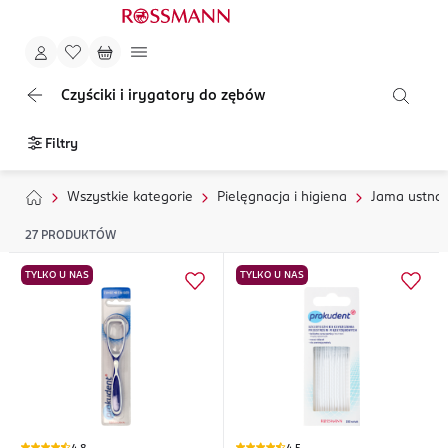
Czyściki i irygatory do zębów
Filtry
Wszystkie kategorie
Pielęgnacja i higiena
Jama ustna
27
PRODUKTÓW
TYLKO U NAS
TYLKO U NAS