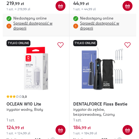
219
44
,
99 zł
,
99 zł
1 szt. = 219,99 zł
1 szt. = 44,99 zł
Niedostępny online
Niedostępny online
Sprawdź dostępność w
Sprawdź dostępność w
drogerii
drogerii
TYLKO ONLINE
TYLKO ONLINE
3,0
OCLEAN
W10 Lite
DENTALFORCE
Floss Bestie
irygator wodny, Biały
irygator do zębów,
bezprzewodowy, Czarny
1 szt.
1 szt.
124
184
,
99 zł
,
99 zł
1 szt. = 124,99 zł
1 szt. = 184,99 zł