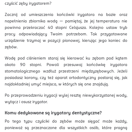
czyścić zęby irygatorem?
Zacznij od umieszczenia końcówki irygatora na bazie oraz
napełnienia zbiornika wodą — pamiętaj, że jej temperatura nie
powinna przekraczać 40 stopni Celsjusza. Kolejno ustaw tryb
pracy odpowiadający Twoim potrzebom. Tak przygotowane
urządzenie trzymaj w pozycji pionowej, kierując jego koniec do
zębów.
Wodę pod ciśnieniem staraj się kierować ku zębom pod kątem
około 90 stopni. Powoli przesuwaj końcówkę irygatora
stomatologicznego wzdłuż przestrzeni międzyzębowych. Jeżeli
posiadasz korony, czy też aparat ortodontyczny postaraj się, jak
najdokładniej umyć miejsca, w których się one znajdują.
Po przeprowadzeniu irygacji wylej resztę niewykorzystanej wody,
wyłącz i osusz irygator.
Komu dedykowane są irygatory dentystyczne?
Po tego typu czyściki do zębów może sięgać może każdy,
ponieważ są przeznaczone dla wszystkich osób, które pragną