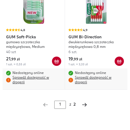
4,8
4,9
GUM
Soft-Picks
GUM
Bi-Direction
gumowa szczoteczka
dwukierunkowa szczoteczka
międzyzębowa, Medium
międzyzębowa 0,8 mm
40 szt
6 szt.
21
19
,
99 zł
,
99 zł
1 szt. = 0,55 zł
1 szt. = 3,33 zł
Niedostępny online
Niedostępny online
Sprawdź dostępność w
Sprawdź dostępność w
drogerii
drogerii
z
2