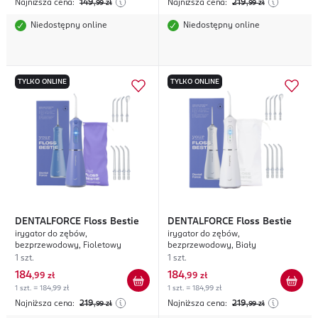
Najniższa cena:
149
Najniższa cena:
219
,99
zł
,99
zł
Niedostępny online
Niedostępny online
TYLKO ONLINE
TYLKO ONLINE
DENTALFORCE
Floss Bestie
DENTALFORCE
Floss Bestie
irygator do zębów,
irygator do zębów,
bezprzewodowy, Fioletowy
bezprzewodowy, Biały
1 szt.
1 szt.
184
184
,
99 zł
,
99 zł
1 szt. = 184,99 zł
1 szt. = 184,99 zł
Najniższa cena:
219
Najniższa cena:
219
,99
zł
,99
zł