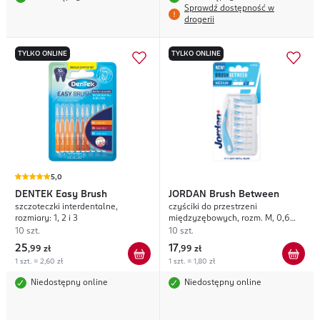
Sprawdź dostępność w
drogerii
TYLKO ONLINE
TYLKO ONLINE
5,0
DENTEK
Easy Brush
JORDAN
Brush Between
szczoteczki interdentalne,
czyściki do przestrzeni
rozmiary: 1, 2 i 3
międzyzębowych, rozm. M, 0,6
mm
10 szt.
10 szt.
25
17
,
99 zł
,
99 zł
1 szt. = 2,60 zł
1 szt. = 1,80 zł
Niedostępny online
Niedostępny online