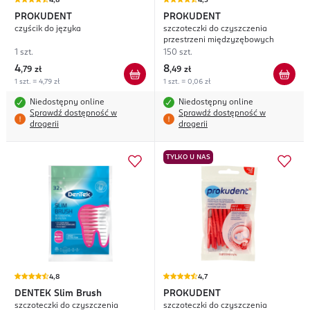
4,8
4,5
PROKUDENT
PROKUDENT
czyścik do języka
szczoteczki do czyszczenia
przestrzeni międzyzębowych
1 szt.
150 szt.
4
8
,
79 zł
,
49 zł
1 szt. = 4,79 zł
1 szt. = 0,06 zł
Niedostępny online
Niedostępny online
Sprawdź dostępność w
Sprawdź dostępność w
drogerii
drogerii
TYLKO U NAS
4,8
4,7
DENTEK
Slim Brush
PROKUDENT
szczoteczki do czyszczenia
szczoteczki do czyszczenia