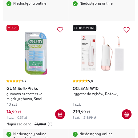
Niedostępny online
Niedostępny online
MEGA!
TYLKO ONLINE
4,7
5,0
GUM
Soft-Picks
OCLEAN
W10
gumowa szczoteczka
irygator do zębów, Różowy
międzyzębowa, Small
40 szt
1 szt.
14
219
,
99 zł
,
99 zł
1 szt. = 0,37 zł
1 szt. = 219,99 zł
Najniższa cena:
21
,99
zł
Niedostępny online
Niedostępny online