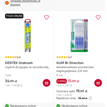
Sprawdź dostępność w
drogerii
TYLKO ONLINE
5,0
4,7
DENTEK
Orabrush
GUM
Bi-Direction
czyścik do języka ze szczoteczką
dwukierunkowa szczoteczka
międzyzębowa, 0,6 mm
1 szt.
6 szt
34
15
,
99 zł
Z APKĄ
,
99 zł
1 szt. = 34,99 zł
1 szt. = 2,67 zł
19
Cena bez apki:
,99
zł
1 szt. = 3,33 zł
Najniższa cena:
19
,99
zł
Niedostępny online
Niedostępny online