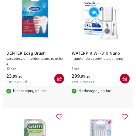
DENTEK
Easy Brush
WATERPIK
WF-310 Nano
szczoteczki interdentalne, rozmiar
irygator do zębów, stacjonarny
2
12 szt.
1 szt.
23
299
,
99 zł
,
99 zł
1 szt. = 2,00 zł
1 szt. = 299,99 zł
Niedostępny online
Niedostępny online