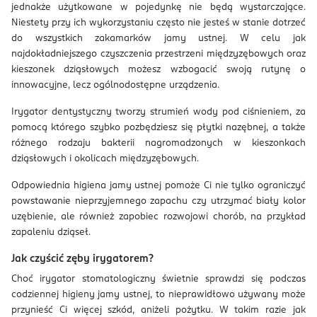
jednakże użytkowane w pojedynkę nie będą wystarczające.
Niestety przy ich wykorzystaniu często nie jesteś w stanie dotrzeć
do wszystkich zakamarków jamy ustnej. W celu jak
najdokładniejszego czyszczenia przestrzeni międzyzębowych oraz
kieszonek dziąsłowych możesz wzbogacić swoją rutynę o
innowacyjne, lecz ogólnodostępne urządzenia.
Irygator dentystyczny tworzy strumień wody pod ciśnieniem, za
pomocą którego szybko pozbędziesz się płytki nazębnej, a także
różnego rodzaju bakterii nagromadzonych w kieszonkach
dziąsłowych i okolicach międzyzębowych.
Odpowiednia higiena jamy ustnej pomoże Ci nie tylko ograniczyć
powstawanie nieprzyjemnego zapachu czy utrzymać biały kolor
uzębienie, ale również zapobiec rozwojowi chorób, na przykład
zapaleniu dziąseł.
Jak czyścić zęby irygatorem?
Choć irygator stomatologiczny świetnie sprawdzi się podczas
codziennej higieny jamy ustnej, to nieprawidłowo używany może
przynieść Ci więcej szkód, aniżeli pożytku. W takim razie jak