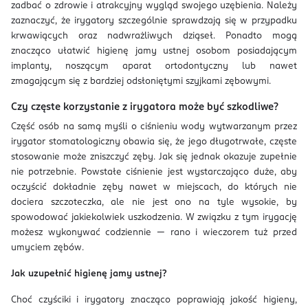
zadbać o zdrowie i atrakcyjny wygląd swojego uzębienia. Należy
zaznaczyć, że irygatory szczególnie sprawdzają się w przypadku
krwawiących oraz nadwrażliwych dziąseł. Ponadto mogą
znacząco ułatwić higienę jamy ustnej osobom posiadającym
implanty, noszącym aparat ortodontyczny lub nawet
zmagającym się z bardziej odsłoniętymi szyjkami zębowymi.
Czy częste korzystanie z irygatora może być szkodliwe?
Część osób na samą myśli o ciśnieniu wody wytwarzanym przez
irygator stomatologiczny obawia się, że jego długotrwałe, częste
stosowanie może zniszczyć zęby. Jak się jednak okazuje zupełnie
nie potrzebnie. Powstałe ciśnienie jest wystarczająco duże, aby
oczyścić dokładnie zęby nawet w miejscach, do których nie
dociera szczoteczka, ale nie jest ono na tyle wysokie, by
spowodować jakiekolwiek uszkodzenia. W związku z tym irygację
możesz wykonywać codziennie — rano i wieczorem tuż przed
umyciem zębów.
Jak uzupełnić higienę jamy ustnej?
Choć czyściki i irygatory znacząco poprawiają jakość higieny,