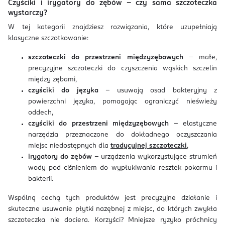
Czyściki i irygatory do zębów – czy sama szczoteczka
wystarczy?
W tej kategorii znajdziesz rozwiązania, które uzupełniają
klasyczne szczotkowanie:
szczoteczki do przestrzeni międzyzębowych
– małe,
precyzyjne szczoteczki do czyszczenia wąskich szczelin
między zębami,
czyściki do języka
– usuwają osad bakteryjny z
powierzchni języka, pomagając ograniczyć nieświeży
oddech,
czyściki do przestrzeni międzyzębowych
– elastyczne
narzędzia przeznaczone do dokładnego oczyszczania
miejsc niedostępnych dla
tradycyjnej szczoteczki
,
irygatory do zębów
– urządzenia wykorzystujące strumień
wody pod ciśnieniem do wypłukiwania resztek pokarmu i
bakterii.
Wspólną cechą tych produktów jest precyzyjne działanie i
skuteczne usuwanie płytki nazębnej z miejsc, do których zwykła
szczoteczka nie dociera. Korzyści? Mniejsze ryzyko próchnicy