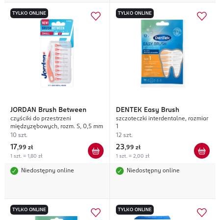
TYLKO ONLINE
TYLKO ONLINE
JORDAN
Brush Between
DENTEK
Easy Brush
czyściki do przestrzeni
szczoteczki interdentalne, rozmiar
międzyzębowych, rozm. S, 0,5 mm
1
10 szt.
12 szt.
17
23
,
99 zł
,
99 zł
1 szt. = 1,80 zł
1 szt. = 2,00 zł
Niedostępny online
Niedostępny online
TYLKO ONLINE
TYLKO ONLINE