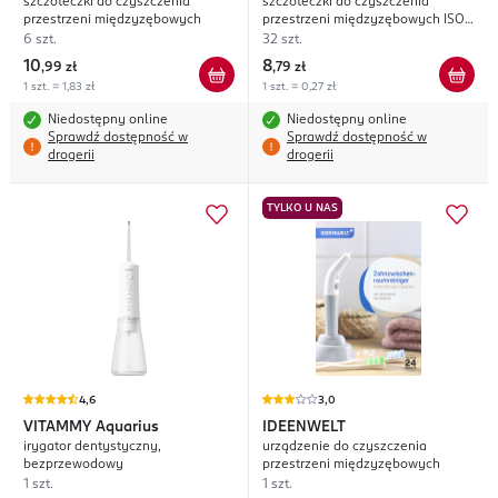
szczoteczki do czyszczenia
szczoteczki do czyszczenia
przestrzeni międzyzębowych
przestrzeni międzyzębowych ISO
4; 3,5 mm
6 szt.
32 szt.
10
8
,
99 zł
,
79 zł
1 szt. = 1,83 zł
1 szt. = 0,27 zł
Niedostępny online
Niedostępny online
Sprawdź dostępność w
Sprawdź dostępność w
drogerii
drogerii
TYLKO U NAS
4,6
3,0
VITAMMY
Aquarius
IDEENWELT
irygator dentystyczny,
urządzenie do czyszczenia
bezprzewodowy
przestrzeni międzyzębowych
1 szt.
1 szt.