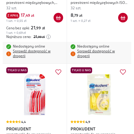
przestrzeni międzyzębowych,
przestrzeni międzyzębowych ISO
bardzo delikatne
2; 2,5 mm
32 szt.
32 szt.
17
8
Z APKĄ
,
49 zł
,
79 zł
1 szt. = 0,55 zł
1 szt. = 0,27 zł
21
Cena bez apki:
,99
zł
1 szt. = 0,69 zł
Najniższa cena:
21
,99
zł
Niedostępny online
Niedostępny online
Sprawdź dostępność w
Sprawdź dostępność w
drogerii
drogerii
TYLKO U NAS
TYLKO U NAS
4,4
4,9
PROKUDENT
PROKUDENT