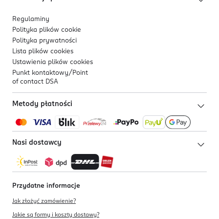
W produkcie nie należy używać jodu, soli
Regulaminy
fizjologicznej ani innych substancji chemicznych
Polityka plików
cookie
lub roztworów, które nie rozpuszczają się w
Polityka prywatności
wodzie. Użycie tych płynów może uszkodzić
Lista plików
cookies
produkt i skrócić jego żywotność. Nie wstrzykiwać
Ustawienia plików
cookies
do tego produktu silnie skoncentrowanego płynu
Punkt kontaktowy/
Point
do płukania ust. Jeśli musisz użyć płynu do
of contact DSA
płukania ust, rozcieńcz go proporcjonalnie przed
użyciem. W przypadku rozcieńczonego płynu do
Metody płatności
płukania ust należy użyć ciepłej wody ponownie.
Przed użyciem oczyścić gętkę.
Nasi dostawcy
Nie zanurzaj urządzenia spłukującego w wodzie.
Po użyciu przetrzyj korpus ściereczką.
Jeśli produkt nie będzie używany przez dłuższy
Przydatne informacje
czas, zbiornik na wodę powinien być opróżniony,
dysza wyjęta, obudowa i port ładowania nie
Jak złożyć zamówienie?
mogą być wilgotne, a następnie przechowywać w
Jakie są formy i koszty dostawy?