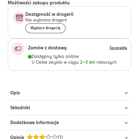
Możliwości zakupu produktu
Dostępność w drogerii
Nie wybrano drogerii
Wybierz drogerię
Zamów z dostawą
Szczegóły
Dostępny tylko online
U Ciebie zwykle w ciągu
2-3 dni
roboczych
Opis
Składniki
Irygator wodny do zębów Oclean W10 zapewnia
głębokie, skuteczne czyszczenie. Dzięki kompaktowym
Dodatkowe informacje
wymiarom (tylko 13,3 cm wysokości) i lekkiej konstrukcji
W zestawie:
(zaledwie 193,4 g) świetnie sprawdzi się zarówno w
Irygator Oclean W10 Lite
Opinie
(
1
)