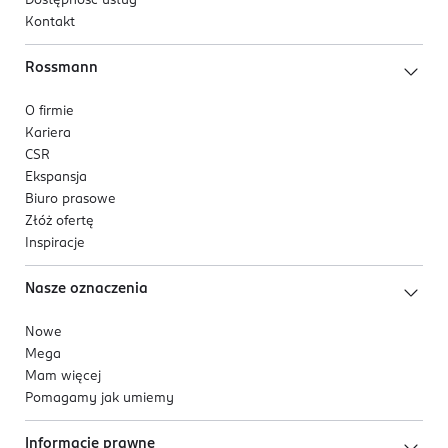
nie wolno czyścić ani konserwować urządzenia
Dostępność usług
Kontakt
bez nadzoru.
Pacjenci, którzy niedawno przeszli zabieg
Rossmann
chirurgiczny jamy ustnej, przed użyciem tego
O firmie
produktu powinni skonsultować się ze
Kariera
stomatologiem.
CSR
Jeżeli po stosowaniu produktu przez okres
Ekspansja
Biuro prasowe
dłuższy niż 2 tygodnie dziąsła nadal krwawią
Złóż ofertę
należy skonsultować się ze stomatologiem.
Inspiracje
Aby uniknąć obrażeń, nie należy zbliżać
końcówki dyszy do dziąseł lub zębów.
Nasze oznaczenia
Nie należy używać urządzenia do celów innych
Nowe
niż czyszczenie jamy ustnej, gdyż może to
Mega
spowodować przypadkowe obrażenia w
Mam więcej
Pomagamy jak umiemy
przypadku dostania się wody do oczu, nosa, uszu
lub gardła.
Informacje prawne