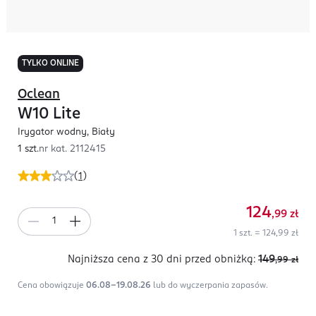
TYLKO ONLINE
Oclean
W10 Lite
Irygator wodny, Biały
1 szt.
nr kat.
2112415
(
1
)
124
,99
zł
1 szt. = 124,99 zł
Najniższa cena z 30 dni
przed obniżką:
149
,99
zł
Cena obowiązuje
06.08-19.08.26
lub do wyczerpania zapasów.