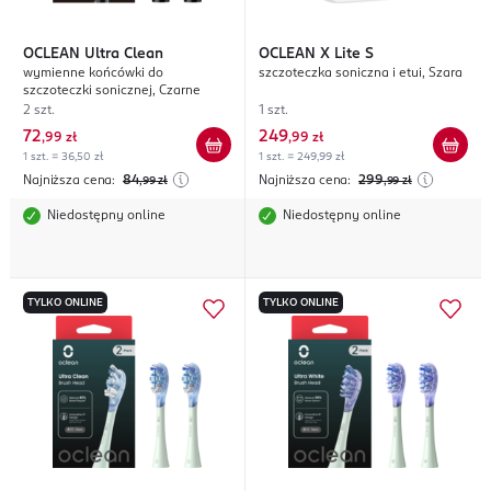
OCLEAN
Ultra Clean
OCLEAN
X Lite S
wymienne końcówki do
szczoteczka soniczna i etui, Szara
szczoteczki sonicznej, Czarne
2 szt.
1 szt.
72
249
,
99 zł
,
99 zł
1 szt. = 36,50 zł
1 szt. = 249,99 zł
Najniższa cena:
84
Najniższa cena:
299
,99
zł
,99
zł
Niedostępny online
Niedostępny online
TYLKO ONLINE
TYLKO ONLINE