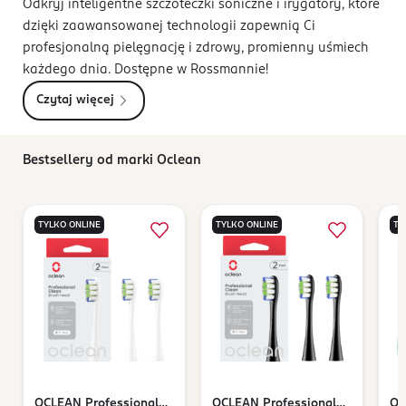
Odkryj inteligentne szczoteczki soniczne i irygatory, które
dzięki zaawansowanej technologii zapewnią Ci
profesjonalną pielęgnację i zdrowy, promienny uśmiech
każdego dnia. Dostępne w Rossmannie!
Czytaj więcej
Bestsellery od marki Oclean
TYLKO ONLINE
TYLKO ONLINE
TY
OCLEAN
Professional
OCLEAN
Professional
OC