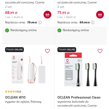
szczoteczki sonicznej, Czarne
szczoteczki sonicznej, Czarne
2 szt.
2 szt.
68
75
,
99 zł
,
99 zł
1 szt. = 34,50 zł
1 szt. = 38,00 zł
Najniższa cena:
79
Najniższa cena:
89
,99
zł
,99
zł
Niedostępny online
Niedostępny online
TYLKO ONLINE
TYLKO ONLINE
5,0
OCLEAN
W10
OCLEAN
Professional Clean
irygator do zębów, Różowy
wymienne końcówki do
szczoteczki sonicznej, Czarne