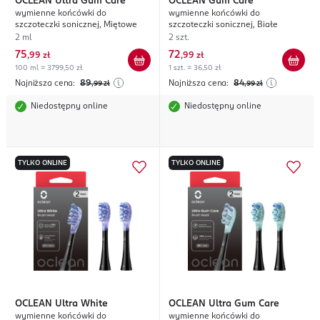
OCLEAN
Ultra Gum Care
OCLEAN
Gum Care
wymienne końcówki do
wymienne końcówki do
szczoteczki sonicznej, Miętowe
szczoteczki sonicznej, Białe
2 ml
2 szt.
75
72
,
99 zł
,
99 zł
100 ml = 3799,50 zł
1 szt. = 36,50 zł
Najniższa cena:
89
Najniższa cena:
84
,99
zł
,99
zł
Niedostępny online
Niedostępny online
TYLKO ONLINE
TYLKO ONLINE
OCLEAN
Ultra White
OCLEAN
Ultra Gum Care
wymienne końcówki do
wymienne końcówki do