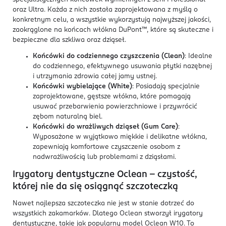
oraz Ultra. Każda z nich została zaprojektowana z myślą o
konkretnym celu, a wszystkie wykorzystują najwyższej jakości,
zaokrąglone na końcach włókna DuPont™, które są skuteczne i
bezpieczne dla szkliwa oraz dziąseł.
Końcówki do codziennego czyszczenia (Clean)
: Idealne
do codziennego, efektywnego usuwania płytki nazębnej
i utrzymania zdrowia całej jamy ustnej.
Końcówki wybielające (White)
: Posiadają specjalnie
zaprojektowane, gęstsze włókna, które pomagają
usuwać przebarwienia powierzchniowe i przywrócić
zębom naturalną biel.
Końcówki do wrażliwych dziąseł (Gum Care)
:
Wyposażone w wyjątkowo miękkie i delikatne włókna,
zapewniają komfortowe czyszczenie osobom z
nadwrażliwością lub problemami z dziąsłami.
Irygatory dentystyczne Oclean – czystość,
której nie da się osiągnąć szczoteczką
Nawet najlepsza szczoteczka nie jest w stanie dotrzeć do
wszystkich zakamarków. Dlatego Oclean stworzył irygatory
dentystyczne, takie jak popularny model Oclean W10. To