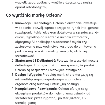
wybielić zęby, zadbać o wrażliwe dziąsła, czy nosisz
aparat ortodontyczny.
Co wyróżnia markę Oclean?
Innowacja i Technologia
: Oclean nieustannie inwestuje
w badania i rozwój, wprowadzając na rynek inteligentne
rozwiązania, takie jak ekran dotykowy w szczoteczce, 6-
osiowy żyroskop do śledzenia ruchów szczoteczki,
algorytmy AI analizujące skuteczność mycia czy
zastosowanie przewodnictwa kostnego do emitowania
podczas mycia wskazówek głosowych, jak lepiej
szczotkować.
Skuteczność i Delikatność
: Połączenie wysokiej mocy z
delikatnym dla dziąseł działaniem sprawia, że produkty
Oclean są bezpieczne i niezwykle efektywne.
Design i Wygoda
: Produkty marki charakteryzują się
minimalistycznym, nagradzanym wzornictwem,
ergonomiczną budową i intuicyjną obsługą.
Kompleksowe Rozwiązania
: Oclean oferuje cały
ekosystem produktów do higieny jamy ustnej – od
szczoteczek, przez irygatory, po sterylizatory UV i
szeroką gamę