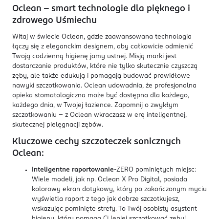
Oclean – smart technologie dla pięknego i
zdrowego Uśmiechu
Witaj w świecie Oclean, gdzie zaawansowana technologia
łączy się z eleganckim designem, aby całkowicie odmienić
Twoją codzienną higienę jamy ustnej. Misją marki jest
dostarczanie produktów, które nie tylko skutecznie czyszczą
zęby, ale także edukują i pomagają budować prawidłowe
nawyki szczotkowania. Oclean udowadnia, że profesjonalna
opieka stomatologiczna może być dostępna dla każdego,
każdego dnia, w Twojej łazience. Zapomnij o zwykłym
szczotkowaniu – z Oclean wkraczasz w erę inteligentnej,
skutecznej pielęgnacji zębów.
Kluczowe cechy szczoteczek sonicznych
Oclean:
Inteligentne raportowanie
-ZERO pominiętych miejsc:
Wiele modeli, jak np. Oclean X Pro Digital, posiada
kolorowy ekran dotykowy, który po zakończonym myciu
wyświetla raport z tego jak dobrze szczotkujesz,
wskazując pominięte strefy. To Twój osobisty asystent
higieny, który pomaga Ci lepiej szczotkować zęby!