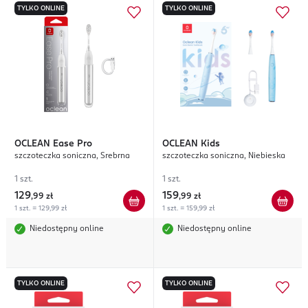
TYLKO ONLINE
TYLKO ONLINE
OCLEAN
Ease Pro
OCLEAN
Kids
szczoteczka soniczna, Srebrna
szczoteczka soniczna, Niebieska
1 szt.
1 szt.
129
159
,
99 zł
,
99 zł
1 szt. = 129,99 zł
1 szt. = 159,99 zł
Niedostępny online
Niedostępny online
TYLKO ONLINE
TYLKO ONLINE