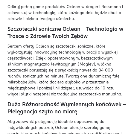
Odkryj pełną gamę produktów Oclean w drogerii Rossmann i
zainwestuj w technologię, która każdego dnia będzie dbać o
zdrowie i piękno Twojego uśmiechu.
Szczoteczki soniczne Oclean – Technologia w
Trosce o Zdrowie Twoich Zębów
Sercem oferty Oclean są szczoteczki soniczne, które
wykorzystują innowacyjną technologię wibracji o wysokiej
częstotliwości. Dzięki opatentowanym, bezszczotkowym
silnikom magnetyczno-lewitacyjnym (Maglev), włókna
szczoteczki poruszają się z prędkością nawet do 84 000
ruchów sonicznych na minutę. Tworzą one dynamiczną falę
mikrobąbelków, która dociera głęboko w przestrzenie
międzyzębowe i poniżej linii dziąseł, usuwając do 10 razy
więcej płytki nazębnej niż tradycyjna szczoteczka manualna.
Duża Różnorodność Wymiennych końcówek –
Pielęgnacja szyta na miarę
Aby zapewnić pielęgnację idealnie dopasowaną do
indywidualnych potrzeb, Oclean oferuje szeroką gamę
specjalistycznych końcówek wymiennych z serii Professional