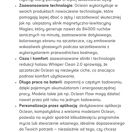
Zaawansowane technologie
: Oclean wykorzystuje w
swoich produktach nowoczesne technologie, które
pomagają lepiej dbać o zęby i szczotkować skuteczniej
jak np. ulepszony silnik magnetyczno-lewitacyjny
Maglev, który generuje nawet do 84000 ruchów
sonicznych na minutę, zastosowanie dotykowego,
kolorowego ekranu na szczoteczce, czy emitowanie
wskazówek głosowych podczas szczotkowania z
wykorzystaniem przewodnictwa kostnego,
Cisza i komfort
: zaawansowane silniki i technologia
redukcji hałasu Whisper Clean 2.0 sprawiają, że
szczoteczki Oclean są niezwykle ciche, co znacząco
podnosi komfort użytkowania.
Długa praca na baterii
: zapomnij o częstym ładowaniu,
dzięki pojemnym akumulatorom i energooszczędnej
pracy. Modele takie jak np. Oclean Flow mogą działać
nawet przez pół roku na jednym ładowaniu.
Personalizacja przez aplikację
: dedykowana aplikacja
Oclean, kompatybilna z wieloma modelami Oclean,
pozwala na wybór spośród kilkudziesięciu programów
mycia lub stworzenie własnego, idealnie dopasowanego
do Twoich potrzeb – niezależnie od tego, czy chcesz