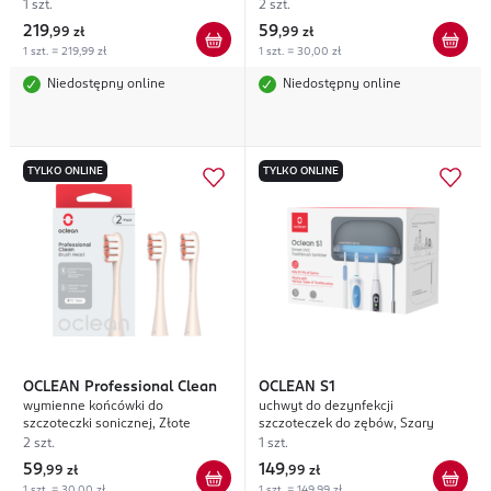
1 szt.
2 szt.
219
59
,
99 zł
,
99 zł
1 szt. = 219,99 zł
1 szt. = 30,00 zł
Niedostępny online
Niedostępny online
TYLKO ONLINE
TYLKO ONLINE
OCLEAN
Professional Clean
OCLEAN
S1
wymienne końcówki do
uchwyt do dezynfekcji
szczoteczki sonicznej, Złote
szczoteczek do zębów, Szary
2 szt.
1 szt.
59
149
,
99 zł
,
99 zł
1 szt. = 30,00 zł
1 szt. = 149,99 zł