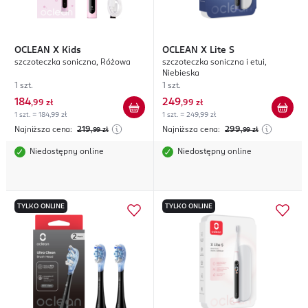
OCLEAN
X Kids
OCLEAN
X Lite S
szczoteczka soniczna, Różowa
szczoteczka soniczna i etui,
Niebieska
1 szt.
1 szt.
184
249
,
99 zł
,
99 zł
1 szt. = 184,99 zł
1 szt. = 249,99 zł
Najniższa cena:
219
Najniższa cena:
299
,99
zł
,99
zł
Niedostępny online
Niedostępny online
TYLKO ONLINE
TYLKO ONLINE