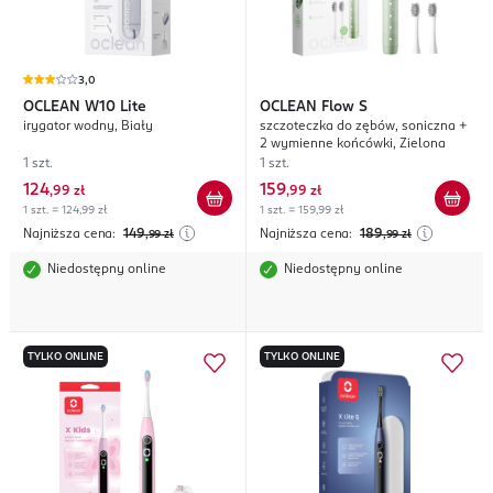
3,0
OCLEAN
W10 Lite
OCLEAN
Flow S
irygator wodny, Biały
szczoteczka do zębów, soniczna +
2 wymienne końcówki, Zielona
1 szt.
1 szt.
124
159
,
99 zł
,
99 zł
1 szt. = 124,99 zł
1 szt. = 159,99 zł
Najniższa cena:
149
Najniższa cena:
189
,99
zł
,99
zł
Niedostępny online
Niedostępny online
TYLKO ONLINE
TYLKO ONLINE