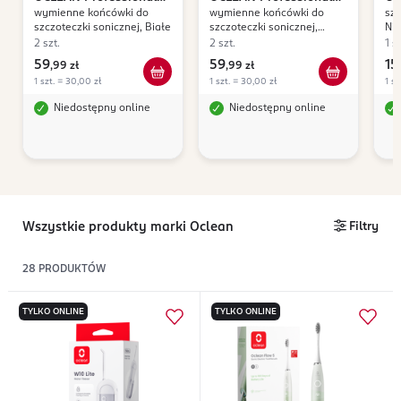
wymienne końcówki do
wymienne końcówki do
szc
Clean
Clean
szczoteczki sonicznej, Białe
szczoteczki sonicznej,
Nie
Czarne
2 szt.
2 szt.
1 sz
59
59
15
,
99 zł
,
99 zł
1 szt. = 30,00 zł
1 szt. = 30,00 zł
1 sz
Niedostępny online
Niedostępny online
Wszystkie produkty marki Oclean
Filtry
28
PRODUKTÓW
TYLKO ONLINE
TYLKO ONLINE