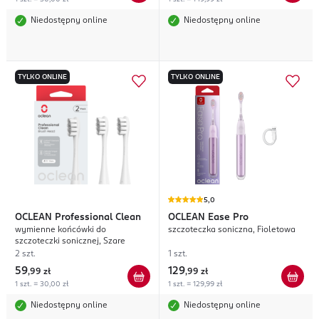
Niedostępny online
Niedostępny online
TYLKO ONLINE
TYLKO ONLINE
5,0
OCLEAN
Professional Clean
OCLEAN
Ease Pro
wymienne końcówki do
szczoteczka soniczna, Fioletowa
szczoteczki sonicznej, Szare
2 szt.
1 szt.
59
129
,
99 zł
,
99 zł
1 szt. = 30,00 zł
1 szt. = 129,99 zł
Niedostępny online
Niedostępny online