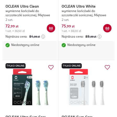
OCLEAN
Ultra Clean
OCLEAN
Ultra White
wymienne końcówki do
wymienne końcówki do
szczoteczki sonicznej, Miętowe
szczoteczki sonicznej, Miętowe
2 szt.
2 szt.
72
75
,
99 zł
,
99 zł
1 szt. = 36,50 zł
1 szt. = 38,00 zł
Najniższa cena:
84
Najniższa cena:
89
,99
zł
,99
zł
Niedostępny online
Niedostępny online
TYLKO ONLINE
TYLKO ONLINE