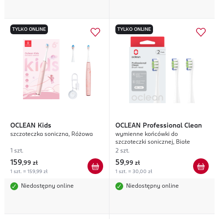
TYLKO ONLINE
TYLKO ONLINE
OCLEAN
Kids
OCLEAN
Professional Clean
szczoteczka soniczna, Różowa
wymienne końcówki do
szczoteczki sonicznej, Białe
1 szt.
2 szt.
159
59
,
99 zł
,
99 zł
1 szt. = 159,99 zł
1 szt. = 30,00 zł
Niedostępny online
Niedostępny online