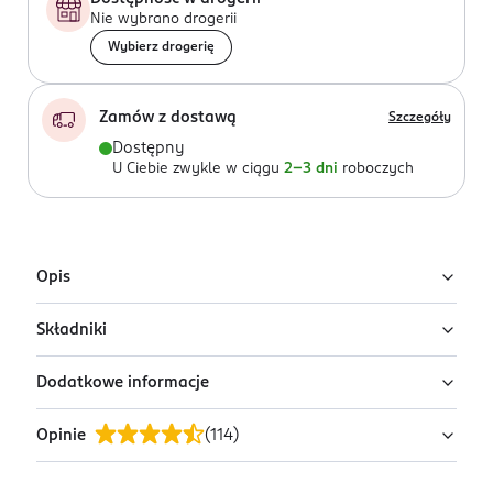
Nie wybrano drogerii
Wybierz drogerię
Zamów z dostawą
Szczegóły
Dostępny
U Ciebie zwykle w ciągu
2-3 dni
roboczych
Opis
Składniki
ISANA MEN Fresh dezodorant w kulce.
Dodatkowe informacje
Ingredients: : AQUA, TRIETHYL CITRATE, GLYCERIN,
CAPRYLIC/CAPRIC TRIGLYCERIDE, GLYCERYL STEARATE
Opinie
(
114
)
CITRATE, PARFUM, CETEARYL ALCOHOL, XANTHAN GUM,
PRZYGOTOWANIE I STOSOWANIE
SODIUM BENZOATE, MYRISTYL MYRISTATE, LACTIC ACID,
Nanieść na skórę pod pachami. Pozostawić do