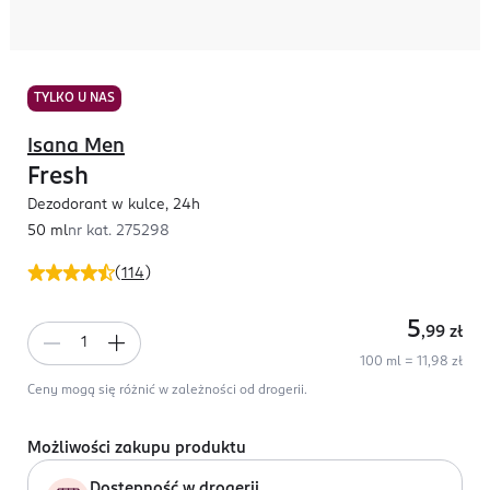
TYLKO U NAS
Isana Men
Fresh
Dezodorant w kulce, 24h
50 ml
nr kat.
275298
(
114
)
5
,99
zł
100 ml = 11,98 zł
Ceny mogą się różnić w zależności od drogerii.
Możliwości zakupu produktu
Dostępność w drogerii