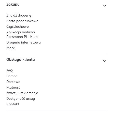
48426139700
Zakupy
DE-Niemcy
Znajdź drogerię
Kod EAN
Karta podarunkowa
4 305615 754093
Czyściochowo
Aplikacja mobilna
Rossmann PL i Klub
Drogeria internetowa
Marki
Obsługa klienta
FAQ
Pomoc
Dostawa
Płatność
Zwroty i reklamacje
Dostępność usług
Kontakt