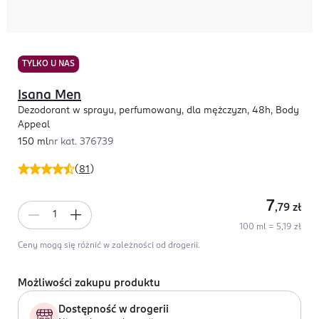
TYLKO U NAS
Isana Men
Dezodorant w sprayu, perfumowany, dla mężczyzn, 48h, Body
Appeal
150 ml
nr kat.
376739
(
81
)
7
,79
zł
100 ml = 5,19 zł
Ceny mogą się różnić w zależności od drogerii.
Możliwości zakupu produktu
Dostępność w drogerii