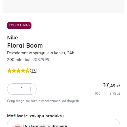
TYLKO U NAS
Nike
Floral Boom
Dezodorant w sprayu, dla kobiet, 24h
200 ml
nr kat.
2087999
(
75
)
17
,49
zł
100 ml = 8,75 zł
Ceny mogą się różnić w zależności od drogerii.
Możliwości zakupu produktu
Dostępność w drogerii