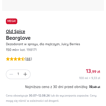
MEGA!
Old Spice
Bearglove
Dezodorant w sprayu, dla mężczyzn, Juicy Berries
150 ml
nr kat.
198171
(
88
)
13
,99
zł
100 ml = 9,33 zł
Najniższa cena z 30 dni
przed obniżką:
19
,49
zł
Cena obowiązuje
30.07-12.08.26
lub do wyczerpania zapasów.
Ceny
mogą się różnić w zależności od drogerii.