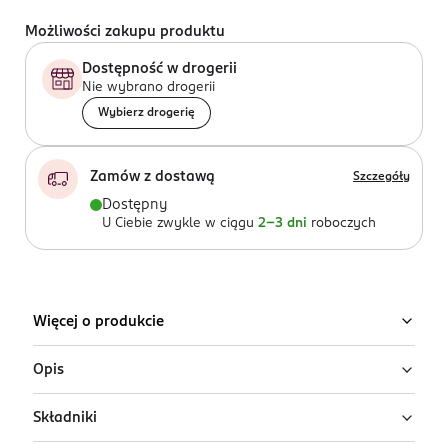
Możliwości zakupu produktu
Dostępność w drogerii
Nie wybrano drogerii
Wybierz drogerię
Zamów z dostawą
Szczegóły
Dostępny
U Ciebie zwykle w ciągu
2-3 dni
roboczych
Więcej o produkcie
Opis
Składniki
Ciesz się świeżością przez 24 godziny i 7 dni w
tygodniu* oraz pachnącą pewnością siebie dzięki