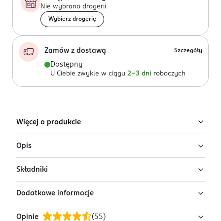
Nie wybrano drogerii
Wybierz drogerię
Zamów z dostawą
Szczegóły
Dostępny
U Ciebie zwykle w ciągu
2-3 dni
roboczych
Więcej o produkcie
Opis
Składniki
Miss So…? Love Potion perfumowany dezodorant do
ciała. Zapach w nieoczywisty sposób zaskakuje
Dodatkowe informacje
koktajlem owocowym w nucie głowy.
Ingredients: : ALCOHOL DENAT., BUTANE, ISOBUTANE,
PROPANE, BENZYL SALICYLATE, HYDROXYCITRONELLAL,
Wybrzmiewają wśród nich akordy jabłka, maliny i
Opinie
(
55
)
LIMONENE, COUMARIN.
PRZYGOTOWANIE I STOSOWANIE