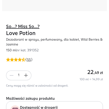
So...? Miss So...?
Love Potion
Dezodorant w sprayu, perfumowany, dla kobiet, Wild Berries &
Jasmine
150 ml
nr kat.
391352
(
55
)
22
,49
zł
100 ml = 14,99 zł
Ceny mogą się różnić w zależności od drogerii.
Możliwości zakupu produktu
Dostępność w drogerii