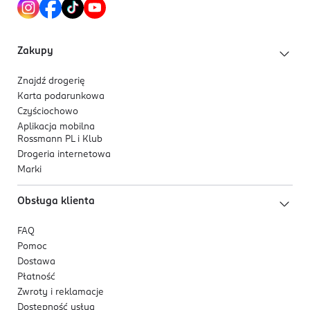
Funchal, Madeira
international@sofragrance.com
442085156129
Zakupy
PT-Portugalia
Znajdź drogerię
Kod EAN
Karta podarunkowa
5 018389 032203
Czyściochowo
Aplikacja mobilna
Rossmann PL i Klub
Drogeria internetowa
Marki
Obsługa klienta
FAQ
Pomoc
Dostawa
Płatność
Zwroty i reklamacje
Dostępność usług