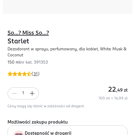
So...? Miss So...?
Starlet
Dezodorant w sprayu, perfumowany, dla kobiet, White Musk &
Coconut
150 ml
nr kat.
391353
(
31
)
22
,49
zł
100 ml = 14,99 zł
Ceny mogą się różnić w zależności od drogerii.
Możliwości zakupu produktu
Dostępność w drogerii