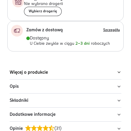
Nie wybrano drogerii
Wybierz drogerię
Zamów z dostawą
Szczegóły
Dostępny
U Ciebie zwykle w ciągu
2-3 dni
roboczych
Więcej o produkcie
Opis
Składniki
Miss So…? Starlet perfumowany dezodorant do ciała.
Zapach dodaje pewności siebie i podkreśla osobowość.
Dodatkowe informacje
Ingredients: : ALCOHOL DENAT., LINALOOL, BENZYL
Łączy w sobie kuszącą słodycz truskawki z
SALICYLATE, LIMONENE, COUMARIN.
energetyczną mandarynką i kokosem w nucie głowy.
Opinie
(
31
)
PRZYGOTOWANIE I STOSOWANIE