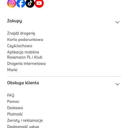
Funchal, Madeira
international@sofragrance.com
442085156129
Zakupy
PT-Portugalia
Znajdź drogerię
Kod EAN
Karta podarunkowa
5 018389 032234
Czyściochowo
Aplikacja mobilna
Rossmann PL i Klub
Drogeria internetowa
Marki
Obsługa klienta
FAQ
Pomoc
Dostawa
Płatność
Zwroty i reklamacje
Dostępność usług