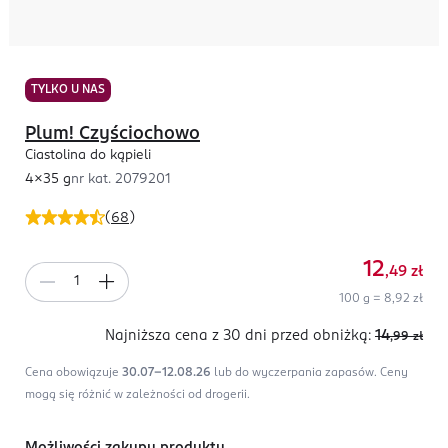
TYLKO U NAS
Plum! Czyściochowo
Ciastolina do kąpieli
4x35 g
nr kat.
2079201
(
68
)
12
,49
zł
100 g = 8,92 zł
Najniższa cena z 30 dni
przed obniżką:
14
,99
zł
Cena obowiązuje
30.07-12.08.26
lub do wyczerpania zapasów.
Ceny
mogą się różnić w zależności od drogerii.