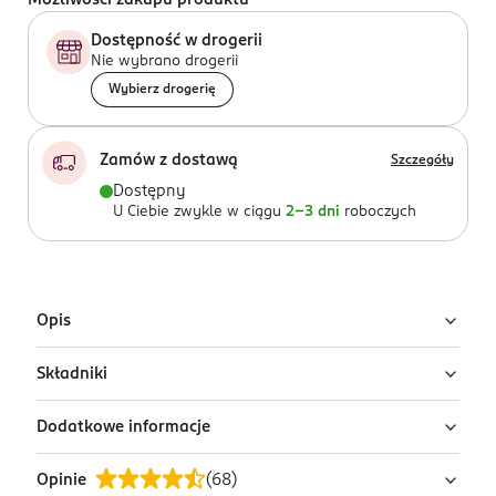
Możliwości zakupu produktu
Dostępność w drogerii
Nie wybrano drogerii
Wybierz drogerię
Zamów z dostawą
Szczegóły
Dostępny
U Ciebie zwykle w ciągu
2-3 dni
roboczych
Opis
Składniki
Ciastolina do kąpieli dla dzieci Plum! Czyściochowo w
różnych kolorach i zapachach to produkt, który
Dodatkowe informacje
zaskoczy najmłodszych!
Ingredients:
ciastolina różowa o zapachu malinowym:
Zea Mays Starch, Talc, Glycerin, Sodium Laureth Sulfate,
Opinie
(
68
)
Aqua, Parfum, Denatonium Benzoate, Sodium Sulfate, CI
PRZYGOTOWANIE I STOSOWANIE