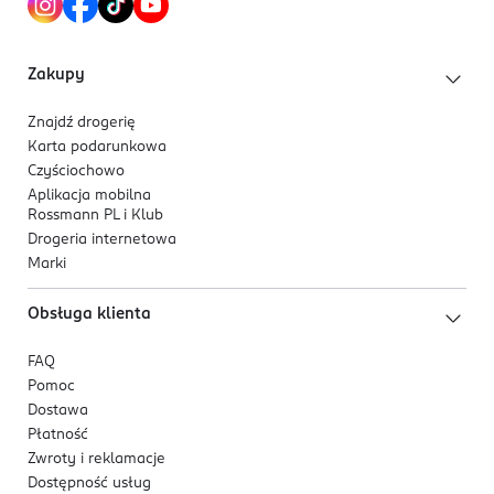
nie jest nudne. Czyściochy zapraszają do regularnej
Nowy Kisielin - Nowa 9
higieny i sprawiają, że każda kąpiel jest pełna
66-002
uśmiechu i dobrej zabawy.
Zielona Góra
Zakupy
office@emarba.com
PLUM! Czyściochowo – dziecięca radość z kąpieli.
684512300
Znajdź drogerię
PL-Polska
Karta podarunkowa
Czyściochowo
Kod EAN
Aplikacja mobilna
5 902230 519909
Rossmann PL i Klub
Drogeria internetowa
Marki
Obsługa klienta
FAQ
Pomoc
Dostawa
Płatność
Zwroty i reklamacje
Dostępność usług