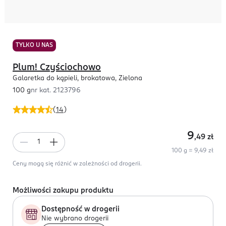
TYLKO U NAS
Plum! Czyściochowo
Galaretka do kąpieli, brokatowa, Zielona
100 g
nr kat.
2123796
(
14
)
9
,49
zł
100 g = 9,49 zł
Ceny mogą się różnić w zależności od drogerii.
Możliwości zakupu produktu
Dostępność w drogerii
Nie wybrano drogerii