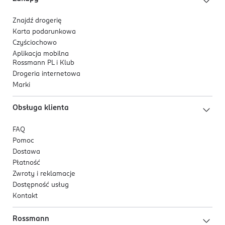
Kod EAN
5 902230 522091
Znajdź drogerię
Karta podarunkowa
Czyściochowo
Aplikacja mobilna
Rossmann PL i Klub
Drogeria internetowa
Marki
Obsługa klienta
FAQ
Pomoc
Dostawa
Płatność
Zwroty i reklamacje
Dostępność usług
Kontakt
Rossmann