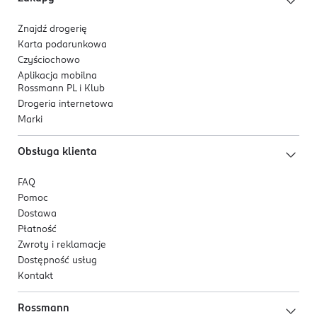
Ostrzeżenia. Małe części. Niebezpieczeństwo
udławienia się. Nie nadaje się dla dzieci w wieku
Znajdź drogerię
poniżej 36 miesięcy. Do używania pod nadzorem osoby
Karta podarunkowa
dorosłej.
Czyściochowo
Aplikacja mobilna
OSOBA/PODMIOT ODPOWIEDZIALNY
Rossmann PL i Klub
MARBA sp. z o.o. sp. j
Drogeria internetowa
ul. Racula-Głogowska 10a
Marki
66-004 Zielona Góra
Obsługa klienta
Kod EAN
5 902230 523388
FAQ
Pomoc
Dostawa
Płatność
Zwroty i reklamacje
Dostępność usług
Kontakt
Rossmann