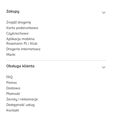
66-002
PLUM! Czyściochowo – dziecięca radość z kąpieli.
Zielona Góra
Zakupy
office@emarba.com
684512300
Znajdź drogerię
PL-Polska
Karta podarunkowa
Czyściochowo
Kod EAN
Aplikacja mobilna
5 902230 519862
Rossmann PL i Klub
Drogeria internetowa
Marki
Obsługa klienta
FAQ
Pomoc
Dostawa
Płatność
Zwroty i reklamacje
Dostępność usług
Kontakt