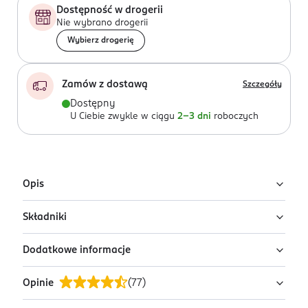
Dostępność w drogerii
Nie wybrano drogerii
Wybierz drogerię
Zamów z dostawą
Szczegóły
Dostępny
U Ciebie zwykle w ciągu
2-3 dni
roboczych
Opis
Składniki
Uwaga: wysyłamy losowy wariant!
Produkt występuje w różnych wariantach i pakowany
Dodatkowe informacje
Ingredients: STRZELAKI CZERWONE: SUCROSE,
jest losowo. Zdjęcia pokazują przykładowe warianty.
HYDROGENATED STARCH HYDROLYSATE, LACTOSE,
Szukasz konkretnego wariantu lub chcesz sprawdzić
Opinie
(
77
)
CARBON DIOXIDE, PARFUM, CI 16035.
PRZYGOTOWANIE I STOSOWANIE
pełną ofertę? Zapraszamy do najbliższej drogerii.
Zawartość opakowania wsyp do wanny z ciepłą wodą.