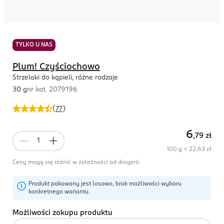
TYLKO U NAS
Plum! Czyściochowo
Strzelaki do kąpieli, różne rodzaje
30 g
nr kat.
2079196
(
77
)
6
,79
zł
100 g = 22,63 zł
Ceny mogą się różnić w zależności od drogerii.
Produkt pakowany jest losowo, brak możliwości wyboru
konkretnego wariantu.
Możliwości zakupu produktu