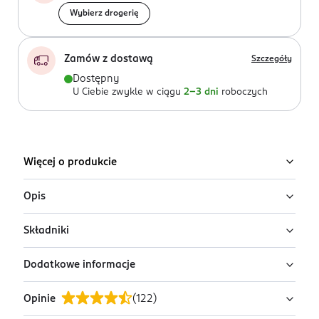
Wybierz drogerię
Zamów z dostawą
Szczegóły
Dostępny
U Ciebie zwykle w ciągu
2-3 dni
roboczych
Więcej o produkcie
Opis
Składniki
Calgon chroni pralkę przed dalszym odkładaniem się
kamienia i zapobiega przed dalszym osadzaniem się
Dodatkowe informacje
brudu i osadów z detergentów na elementach pralki.
Zawiera: >30% zeolity, <5%: polikarboksylany,
Dzięki temu kamień, brud ani osady z detergentów nie
niejonowe środki powierzchniowo czynne, kompozycja
Opinie
(
122
)
będą się odkładać na tkaninach i ubrania nie będą
zapachowa.
PRZYGOTOWANIE I STOSOWANIE