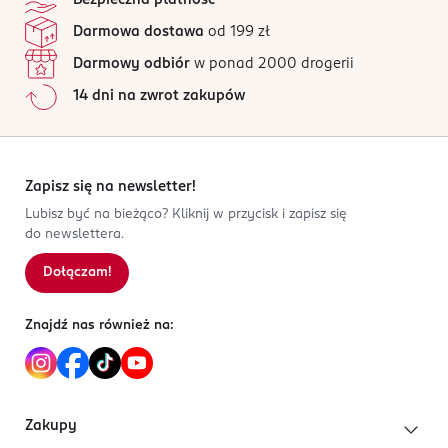
Bezpieczna płatność
pielęgnują włókna. Zapewniają skuteczne działanie już
105 opinii
na podstawie
Darmowa dostawa
od 199 zł
w 20°C. Nie zawierają substancji zapachowych. Są
Wszystkie opinie są zweryfikowane zakupem.
bezpieczne dla tkanin, a także pralki.
Darmowy odbiór
w ponad 2000 drogerii
Jak działają opinie?
14 dni na zwrot zakupów
Opakowanie zawiera 6 chusteczek.
5
0
%
PRODUCENT/PODMIOT ODPOWIEDZIALNY
4
0
%
Dr. Beckmann Group Poland Sp. z o.o.
3
0
%
ul. Plac Konesera 9
2
0
%
Zapisz się na newsletter!
03-736 Warszawa
1
0
%
Lubisz być na bieżąco? Kliknij w przycisk i zapisz się
Kod EAN
do newslettera.
4 008455 614717
Dołączam!
Sortowanie wg
data: od najnowszej
Znajdź nas również na:
Zakupy