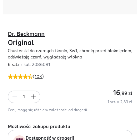
Dr. Beckmann
Original
Chusteczki do czarnych tkanin, 3w1, chronią przed blaknięciem,
odświeżają czerń, wygładzają włókna
6 szt.
nr kat.
2086091
(
103
)
16
,99
zł
1 szt. = 2,83 zł
Ceny mogą się różnić w zależności od drogerii.
Możliwości zakupu produktu
Dostępność w drogerii