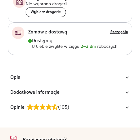
Nie wybrano drogerii
Wybierz drogerię
Zamów z dostawą
Szczegóły
Dostępny
U Ciebie zwykle w ciągu
2-3 dni
roboczych
Opis
Dodatkowe informacje
Chusteczki do czarnych tkanin Dr. Beckmann chronią
przed blaknięciem, wygładzają włókna i odświeżają
Opinie
(
105
)
czerń.
PRZYGOTOWANIE I STOSOWANIE
Włóż pranie oraz odpowiednią ilość chusteczek
Chusteczki pozwalają utrzymać intensywność czerni –
do bębna pralki.
zawierają barwnik, który wnika w tkaniny i odnawia
4,9
stopka
Dodaj detergent oraz włącz cykl prania.
/5
intensywność koloru. Jednocześnie wygładzają i
Po zakończonym praniu wyrzuć chusteczkę.