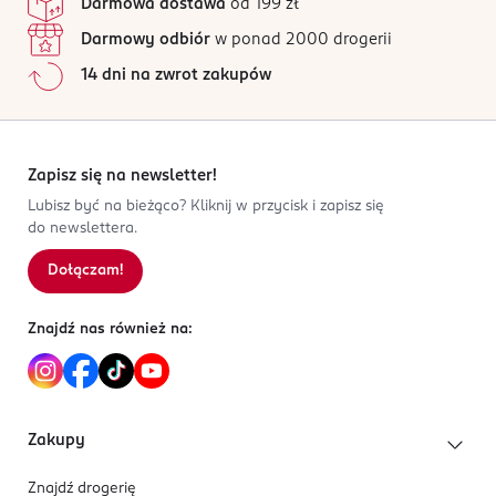
Darmowa dostawa
od 199 zł
Nuty bazy:
oczy. Łatwopalna ciecz.
Wanilia, Drzewo gwajakowe, Agar (oud),
Drzewo sandałowe, Bursztyn
Darmowy odbiór
w ponad 2000 drogerii
OSOBA/PODMIOT ODPOWIEDZIALNY
14 dni na zwrot zakupów
L.N.C
rue de la Paix 17
75002
Paryż
Zapisz się na newsletter!
customerservice@pmarly.com
Lubisz być na bieżąco? Kliknij w przycisk i zapisz się
2123523222
do newslettera.
FR-Francja
Dołączam!
Kod EAN
3 700578 502209
Znajdź nas również na:
Zakupy
Znajdź drogerię