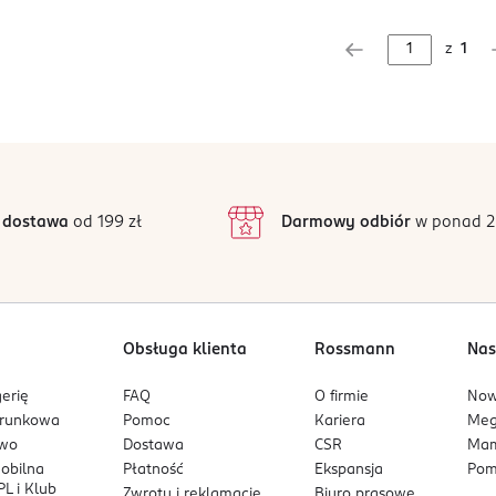
z
1
 dostawa
od 199 zł
Darmowy odbiór
w ponad 2
Obsługa klienta
Rossmann
Nas
erię
FAQ
O firmie
No
arunkowa
Pomoc
Kariera
Me
owo
Dostawa
CSR
Mam
mobilna
Płatność
Ekspansja
Pom
L i Klub
Zwroty i reklamacje
Biuro prasowe