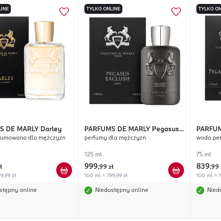
LINE
TYLKO ONLINE
TYLKO ON
S DE MARLY
Darley
PARFUMS DE MARLY
Pegasus
PARFUM
fumowana dla mężczyzn
perfumy dla mężczyzn
woda pe
Exclusif
Exclusi
125 ml
75 ml
999
839
ł
,
99 zł
,
99 
9,99 zł
100 ml = 799,99 zł
100 ml = 1
stępny online
Niedostępny online
Nied