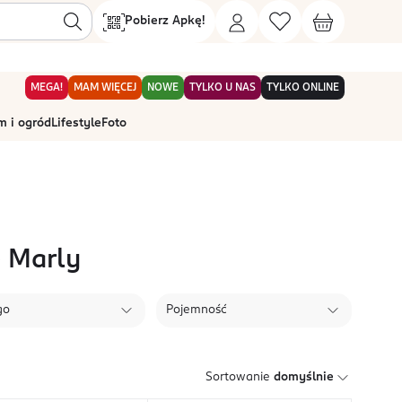
Pobierz Apkę!
MEGA!
MAM WIĘCEJ
NOWE
TYLKO U NAS
TYLKO ONLINE
 i ogród
Lifestyle
Foto
e Marly
go
Pojemność
Sortowanie
domyślnie