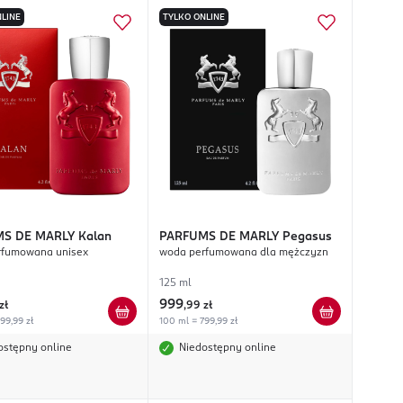
LINE
TYLKO ONLINE
S DE MARLY
Kalan
PARFUMS DE MARLY
Pegasus
rfumowana unisex
woda perfumowana dla mężczyzn
125 ml
999
zł
,
99 zł
99,99 zł
100 ml = 799,99 zł
ostępny online
Niedostępny online