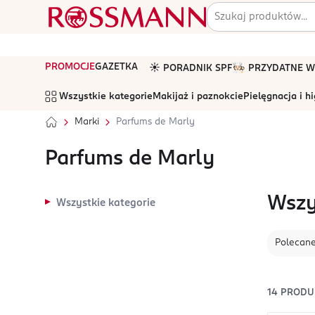
PROMOCJE
GAZETKA
☀️ PORADNIK SPF
🧑🏻‍🍳 PRZYDATNE
Wszystkie kategorie
Makijaż i paznokcie
Pielęgnacja i h
Marki
Parfums de Marly
Parfums de Marly
Wszy
Wszystkie kategorie
Polecan
14
PRODU