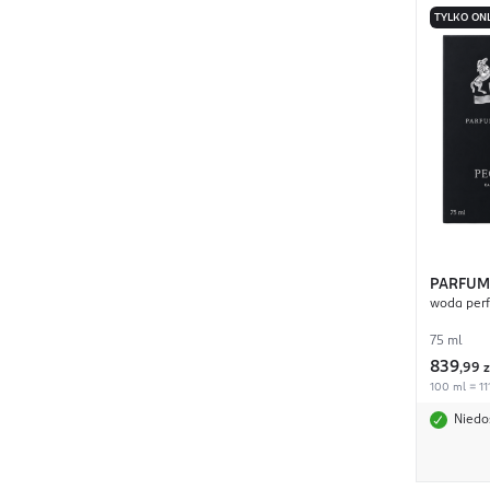
TYLKO ON
PARFUM
woda per
75 ml
839
,
99 z
100 ml = 11
Niedo