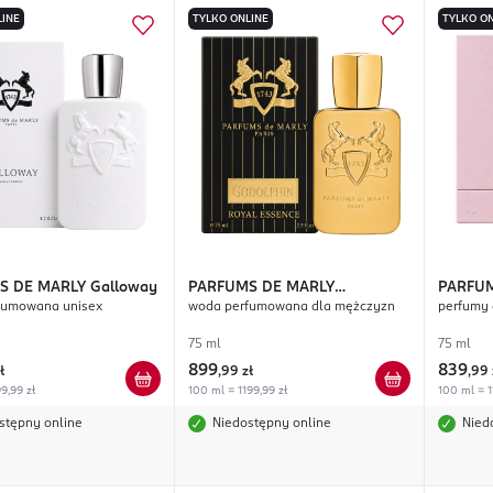
LINE
TYLKO ONLINE
TYLKO ON
S DE MARLY
Galloway
PARFUMS DE MARLY
PARFUM
fumowana unisex
woda perfumowana dla mężczyzn
perfumy 
Godolphin Royal Essence
Exclusi
75 ml
75 ml
899
839
ł
,
99 zł
,
99 
9,99 zł
100 ml = 1199,99 zł
100 ml = 1
stępny online
Niedostępny online
Nied