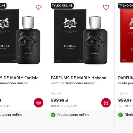
LINE
TYLKO ONLINE
TYLKO ON
S DE MARLY
Carlisle
PARFUMS DE MARLY
Habdan
PARFUM
fumowana unisex
woda perfumowana unisex
woda pe
125 ml
125 ml
999
999
ł
,
99 zł
,
99 
9,99 zł
100 ml = 799,99 zł
100 ml = 7
stępny online
Niedostępny online
Nied