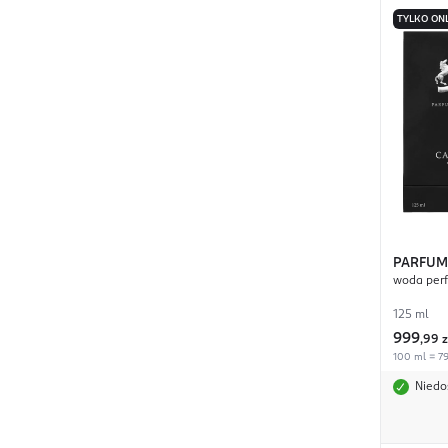
TYLKO ON
PARFUM
woda per
125 ml
999
,
99 z
100 ml = 79
Niedo