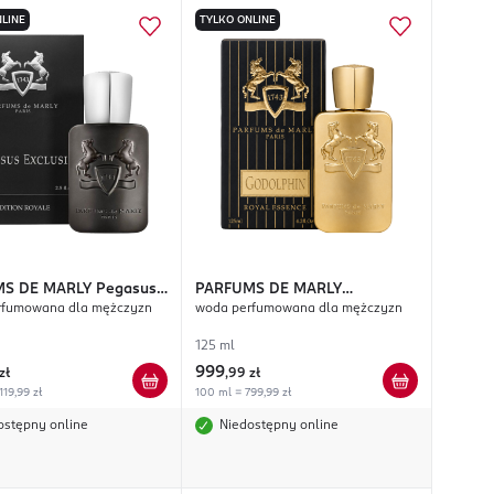
LINE
TYLKO ONLINE
S DE MARLY
Pegasus
PARFUMS DE MARLY
rfumowana dla mężczyzn
woda perfumowana dla mężczyzn
f
Godolphin Royal Essence
125 ml
999
zł
,
99 zł
119,99 zł
100 ml = 799,99 zł
ostępny online
Niedostępny online