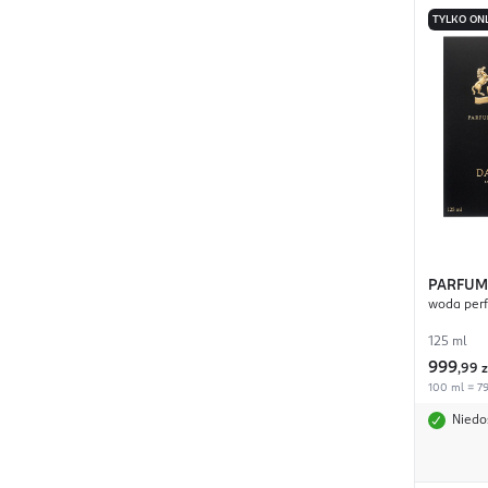
TYLKO ON
PARFUM
woda per
125 ml
999
,
99 z
100 ml = 79
Niedo