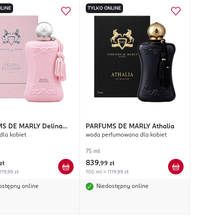
LINE
TYLKO ONLINE
S DE MARLY
Delina
PARFUMS DE MARLY
Athalia
dla kobiet
woda perfumowana dla kobiet
f
75 ml
839
zł
,
99 zł
119,99 zł
100 ml = 1119,99 zł
ostępny online
Niedostępny online