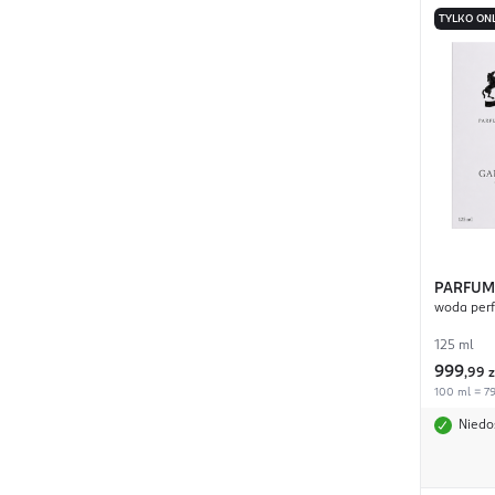
TYLKO ON
PARFUM
woda per
125 ml
999
,
99 z
100 ml = 79
Niedo