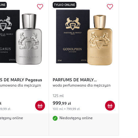
LINE
TYLKO ONLINE
S DE MARLY
Pegasus
PARFUMS DE MARLY
fumowana dla mężczyzn
woda perfumowana dla mężczyzn
Godolphin
125 ml
999
ł
,
99 zł
19,99 zł
100 ml = 799,99 zł
stępny online
Niedostępny online