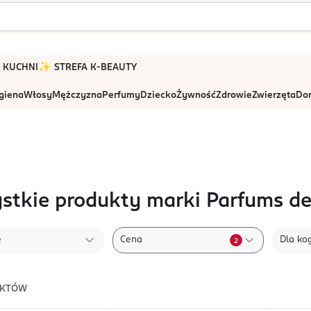
 W KUCHNI
✨ STREFA K-BEAUTY
igiena
Włosy
Mężczyzna
Perfumy
Dziecko
Żywność
Zdrowie
Zwierzęta
Dom
stkie produkty marki Parfums d
e
Cena
Dla ko
2
KTÓW