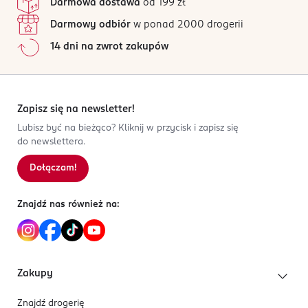
Darmowa dostawa
od 199 zł
Nuty głowy: Mięta, Bergamotka, Cytryna Amalfi
oczy. Łatwopalna ciecz.
Nuty serca: Lawenda, Cynamon, Kwiat afrykańskiej
Darmowy odbiór
w ponad 2000 drogerii
OSOBA/PODMIOT ODPOWIEDZIALNY
pomarańczy, Róża, Rozmaryn
14 dni na zwrot zakupów
L.N.C
Nuty bazy: Fasolka tonka, Drzewo sandałowe, Drzewo
rue de la Paix 17
gwajakowe, Bursztyn, Paczula
75002
Paryż
Zapisz się na newsletter!
customerservice@pmarly.com
Lubisz być na bieżąco? Kliknij w przycisk i zapisz się
2123523222
do newslettera.
FR-Francja
Dołączam!
Kod EAN
3 700578 502391
Znajdź nas również na:
Zakupy
Znajdź drogerię