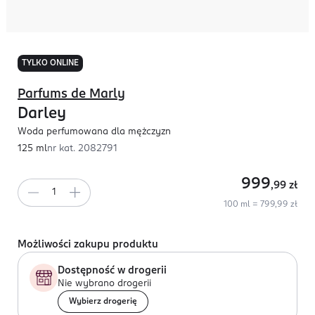
TYLKO ONLINE
Parfums de Marly
Darley
Woda perfumowana dla mężczyzn
125 ml
nr kat.
2082791
999
,99
zł
100 ml = 799,99 zł
Możliwości zakupu produktu
Dostępność w drogerii
Nie wybrano drogerii
Wybierz drogerię