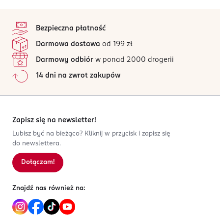
szyi i za uszami.
Nuta głowy:
bergamotka, heliotrop, kmin
stopka
Ten produkt nie ma jeszcze opinii.
Nuta serca:
OSTRZEŻENIA DOTYCZĄCE BEZPIECZEŃSTWA
gorzkie migdały, jaśmin, lawenda
Bezpieczna płatność
Nuta bazy:
Produkt do użytku zewnętrznego. Działa drażniąco na
bursztyn, drzewo sandałowe, wanilia
Jak działają opinie?
Darmowa dostawa
od 199 zł
oczy. Łatwopalna ciecz.
Darmowy odbiór
w ponad 2000 drogerii
OSOBA/PODMIOT ODPOWIEDZIALNY
14 dni na zwrot zakupów
L.N.C
rue de la Paix 17
75002
Paryż
Zapisz się na newsletter!
customerservice@pmarly.com
Lubisz być na bieżąco? Kliknij w przycisk i zapisz się
2123523222
do newslettera.
FR-Francja
Dołączam!
Kod EAN
3 700578 502360
Znajdź nas również na: