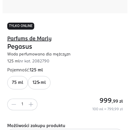
TYLKO ONLINE
Parfums de Marly
Pegasus
Woda perfumowana dla mężczyzn
125 ml
nr kat.
2082790
Pojemność
:
125 ml
75 ml
125 ml
999
,99
zł
100 ml = 799,99 zł
Możliwości zakupu produktu