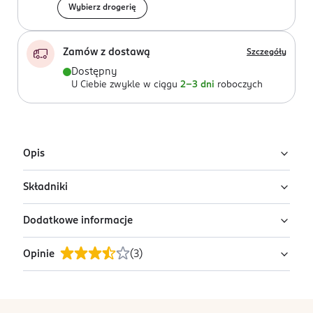
Wybierz drogerię
Zamów z dostawą
Szczegóły
Dostępny
U Ciebie zwykle w ciągu
2-3 dni
roboczych
Opis
Składniki
Regenerująca woda termalna Uriage Eau
Thermale
Dodatkowe informacje
Ingredients: : AQUA, NITROGEN.
Regenerująca woda termalna w sprayu, która
intensywnie nawilża, koi i chroni skórę. Dzięki wysokiej
Opinie
(
3
)
PRZYGOTOWANIE I STOSOWANIE
zawartości minerałów wspiera barierę ochronną skóry
Rozpyl na skórze.
i poprawia jej kondycję.
OSTRZEŻENIA DOTYCZĄCE BEZPIECZEŃSTWA
stopka
Dla jakiej skóry?