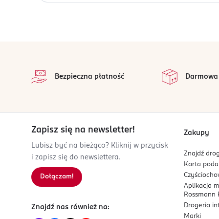
Przechowywać w pomieszczeniach suchych w temper
OSOBA/PODMIOT ODPOWIEDZIALNY
WIBO Adamczak sp. k.
stopka
Kościerska 11
na 
83-300
Wszystkie op
Bezpieczna płatność
Darmowa
Kartuzy
wibo@wibo.pl
586854760
PL-Polska
Zapisz się na newsletter!
Kod EAN
Zakupy
5 901801 651772
Lubisz być na bieżąco? Kliknij w przycisk
Znajdź drog
i zapisz się do newslettera.
Karta pod
Czyścioch
Dołączam!
Aplikacja 
Rossmann P
Drogeria i
Znajdź nas również na:
Marki