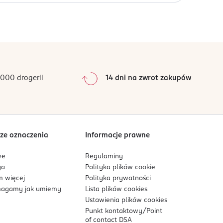
d bezpośrednim działaniem promieni słonecznych.
0
%
0
%
0
%
0
%
000 drogerii
14 dni na zwrot zakupów
0
%
Sortowanie wg
data: od najnowszej
ze oznaczenia
Informacje prawne
we
Regulaminy
ga
Polityka plików
cookie
 więcej
Polityka prywatności
agamy jak umiemy
Lista plików
cookies
Ustawienia plików
cookies
Punkt kontaktowy/
Point
of contact DSA