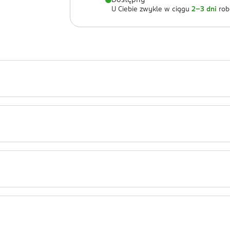
Dostępny
U Ciebie zwykle w ciągu
2-3 dni
rob
 precyzyjnym pędzelkiem. Wyjątkowo głęboki odcień czerni podkre
UTYLENE GLYCOL, PPG-26-BUTETH-26, PEG-40 HYDROGENATED CAST
.
eki.