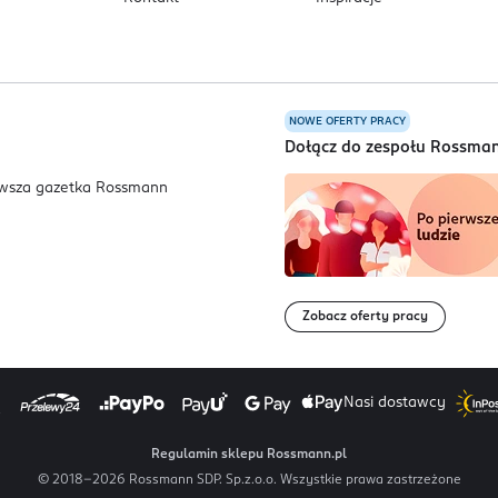
NOWE OFERTY PRACY
a
Dołącz do zespołu Rossma
Zobacz oferty pracy
Nasi dostawcy
Regulamin sklepu Rossmann.pl
© 2018-
2026
Rossmann SDP. Sp.z.o.o. Wszystkie prawa zastrzeżone