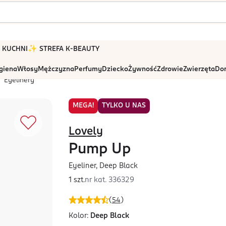
 W KUCHNI
✨ STREFA K-BEAUTY
igiena
Włosy
Mężczyzna
Perfumy
Dziecko
Żywność
Zdrowie
Zwierzęta
Dom
Eyelinery
MEGA!
TYLKO U NAS
Lovely
Pump Up
Eyeliner, Deep Black
1 szt.
nr kat.
336329
(
54
)
Kolor:
Deep Black