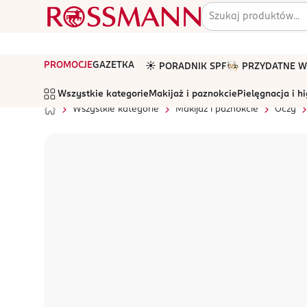
PROMOCJE
GAZETKA
☀️ PORADNIK SPF
🧑🏻‍🍳 PRZYDATNE
Wszystkie kategorie
Makijaż i paznokcie
Pielęgnacja i h
Wszystkie kategorie
Makijaż i paznokcie
Oczy