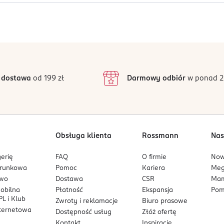
aturze nie niższej niż 5°C i nie wyższej niż 25°C. Chronić prze
Jak działają opinie?
5
4,9
/5
4
3
54 opinii
podstawie
inie są zweryfikowane zakupem.
2
 dostawa
od 199 zł
Darmowy odbiór
w ponad 2
1
Obsługa klienta
Rossmann
Nas
erię
FAQ
O firmie
No
arunkowa
Pomoc
Kariera
Me
owo
Dostawa
CSR
Mam
mobilna
Płatność
Ekspansja
Pom
L i Klub
Zwroty i reklamacje
Biuro prasowe
nternetowa
Dostępność usług
Złóż ofertę
Kontakt
Inspiracje