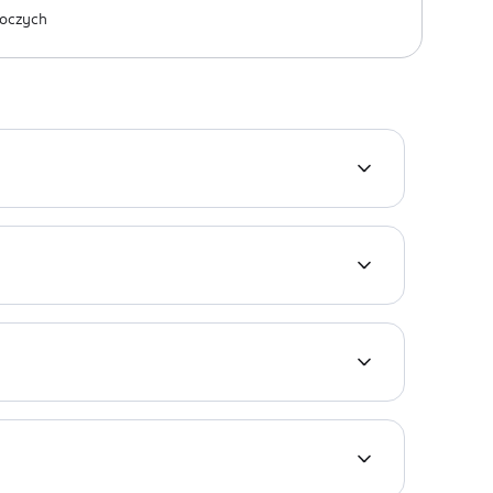
oczych
śli linię rzęs i kontur oka. Szybko wysycha i
OR OIL, ALGAE EXTRACT, CAPRYLYL GLYCOL,