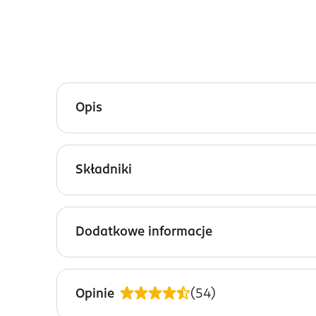
Opis
Ultra czarny eyeliner do powiek Lovely Pump Up z
łatwo się aplikuje dzięki specjalnej końcówce.
Składniki
Ingredients: : AQUA, ACRYLATES COPOLYMER, B
SORBITOL, PHENOXYETHANOL, CI 77266, CI 77007
Dodatkowe informacje
PRZYGOTOWANIE I STOSOWANIE
Narysuj prostą linię od kącika oka do środka powi
Opinie
(
54
)
OSTRZEŻENIA DOTYCZĄCE BEZPIECZEŃSTWA