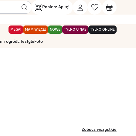
Pobierz Apkę!
MEGA!
MAM WIĘCEJ
NOWE
TYLKO U NAS
TYLKO ONLINE
 i ogród
Lifestyle
Foto
Zobacz wszystkie