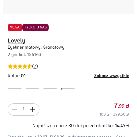
MEGA!
TYLKO U NAS
Lovely
Eyeliner matowy, Granatowy
2 g
nr kat.
156163
(
7
)
Kolor:
01
Zobacz wszystkie
7
,99
zł
100 g = 399,50 zł
Najniższa cena z 30 dni
przed obniżką:
14
,49
zł