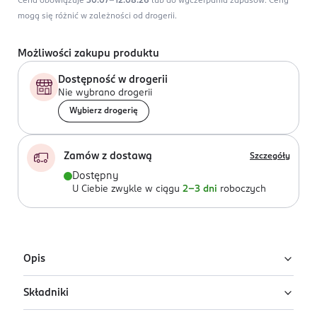
Cena obowiązuje
30.07-12.08.26
lub do wyczerpania zapasów.
Ceny
mogą się różnić w zależności od drogerii.
Możliwości zakupu produktu
Dostępność w drogerii
Nie wybrano drogerii
Wybierz drogerię
Zamów z dostawą
Szczegóły
Dostępny
U Ciebie zwykle w ciągu
2-3 dni
roboczych
Opis
Składniki
Matowy eyeliner w kolorze granatowym. Daje zupełnie
matowe wykończenie na oku, a lekko roztarty idealnie