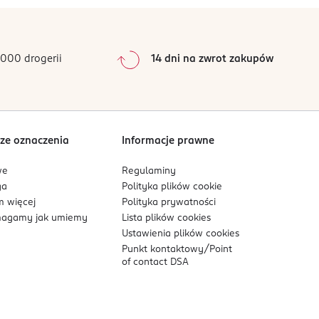
0
%
0
%
0
%
000 drogerii
14 dni na zwrot zakupów
0
%
Sortowanie wg
data: od najnowszej
ze oznaczenia
Informacje prawne
we
Regulaminy
ga
Polityka plików
cookie
 więcej
Polityka prywatności
agamy jak umiemy
Lista plików
cookies
Ustawienia plików
cookies
Punkt kontaktowy/
Point
of contact DSA