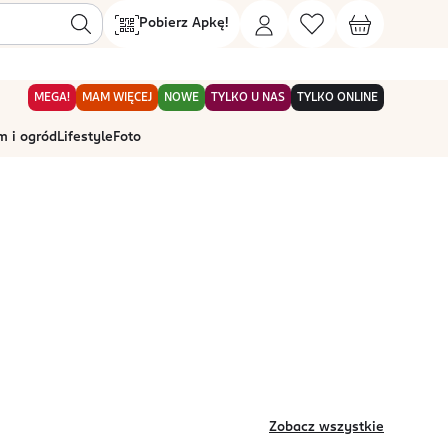
Pobierz Apkę!
MEGA!
MAM WIĘCEJ
NOWE
TYLKO U NAS
TYLKO ONLINE
 i ogród
Lifestyle
Foto
Zobacz wszystkie