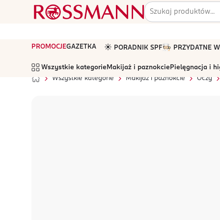
PROMOCJE
GAZETKA
☀️ PORADNIK SPF
🧑🏻‍🍳 PRZYDATNE
Wszystkie kategorie
Makijaż i paznokcie
Pielęgnacja i h
Wszystkie kategorie
Makijaż i paznokcie
Oczy