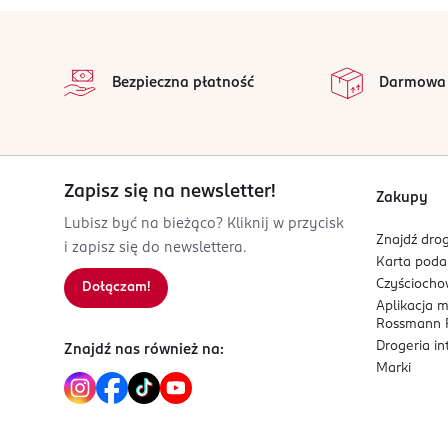
316319000
Intensywny kolorowy pigment równomiernie
stopka
CN-Chiny
Produkt cruelty-free i wegański.
na
Wszystkie op
Kod EAN
Bezpieczna płatność
Darmowa
5 057566 878401
Zapisz się na newsletter!
Zakupy
Lubisz być na bieżąco? Kliknij w przycisk
Znajdź drog
i zapisz się do newslettera.
Karta pod
Czyścioch
Dołączam!
Aplikacja 
Rossmann P
Drogeria i
Znajdź nas również na:
Marki