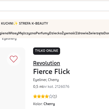
 W KUCHNI
✨ STREFA K-BEAUTY
igiena
Włosy
Mężczyzna
Perfumy
Dziecko
Żywność
Zdrowie
Zwierzęta
Dom
Eyelinery
TYLKO ONLINE
Revolution
Fierce Flick
Eyeliner, Cherry
0,5 ml
nr kat.
2126076
(
1
)
Kolor:
Cherry