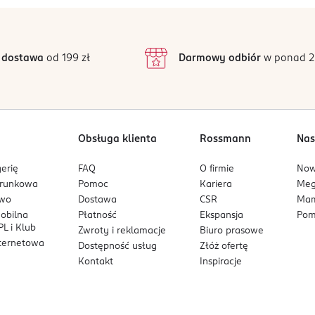
4
 rozprowadza się po powiece.
/5
4
3
1 opinii
 podstawie
inie są zweryfikowane zakupem.
2
 dostawa
od 199 zł
Darmowy odbiór
w ponad 2
1
Obsługa klienta
Rossmann
Nas
erię
FAQ
O firmie
No
arunkowa
Pomoc
Kariera
Me
owo
Dostawa
CSR
Mam
mobilna
Płatność
Ekspansja
Pom
L i Klub
Zwroty i reklamacje
Biuro prasowe
nternetowa
Dostępność usług
Złóż ofertę
Kontakt
Inspiracje