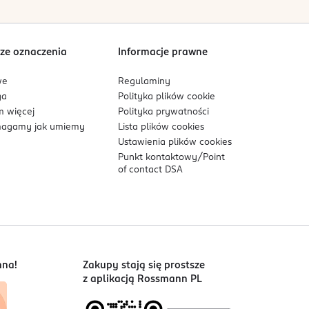
Sortowanie wg
data: od najnowszej
ze oznaczenia
Informacje prawne
we
Regulaminy
ga
Polityka plików
cookie
 więcej
Polityka prywatności
agamy jak umiemy
Lista plików
cookies
Ustawienia plików
cookies
Punkt kontaktowy/
Point
of contact DSA
nna!
Zakupy stają się prostsze
z aplikacją Rossmann PL