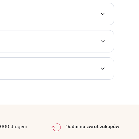
 opakowaniu nadającym się do recyklingu. Trzy
y są wyposażone w kojący pasek nawilżający z
wet, gdy maszynka jest mokra.
arkii (Shea) Butter, Aloe Barbadensis Leaf Juice,
e, Sorbic Acid, CI 77891, CI 77007, CI 42090:2
0
%
0
%
0
%
0
%
000 drogerii
14 dni na zwrot zakupów
0
%