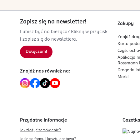
Zapisz się na newsletter!
Zakupy
Lubisz być na bieżąco? Kliknij w przycisk
Znajdź drog
i zapisz się do newslettera.
Karta pod
Czyścioch
Dołączam!
Aplikacja 
Rossmann P
Drogeria i
Znajdź nas również na:
Marki
Przydatne informacje
Gazetk
Jak złożyć zamówienie?
Jakie są formy i koszty dostawy?