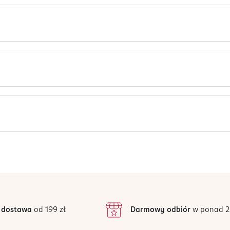
z 1 rączką wykonaną w 30% z plastiku z recyklingu i 4 wkładami w
e, a ruchoma główka zwiększa kontrolę. Łatwe w wymianie wkład
ostała zaprojektowana z myślą o stabilnej kontroli golenia na
ulcus Oil, Theobroma Cacao (Cocoa) Seed Butter, Butyrospermum P
cos Nucifera Oil, Xanthan Gum, Sodium Benzoate, Potassium Sorbat
Jak działają opinie?
5
4,6
/5
4
3
36 opinii
podstawie
inie są zweryfikowane zakupem.
2
 dostawa
od 199 zł
Darmowy odbiór
w ponad 2
1