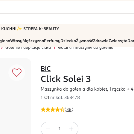
 W KUCHNI
✨ STREFA K-BEAUTY
igiena
Włosy
Mężczyzna
Perfumy
Dziecko
Żywność
Zdrowie
Zwierzęta
Dom
Golenie i depilacja ciała
Golarki i maszynki do golenia
BiC
Click Solei 3
Maszynka do golenia dla kobiet, 1 rączka + 4
1 szt.
nr kat.
368478
(
36
)