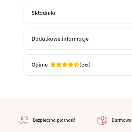
Zestaw do golenia dla kobiet BIC Click Soleil 3 
ostrza zapewniają nieskazitelnie gładkie goleni
Składniki
masłem kakaowym. Zakrzywiona niebieska rączka z
PEG-160M, BHT, Vegetable Oil, Prunus Amygdalus D
Aqua, Propylene Glycol Dicaprylate/Dicaprate, Co
Dodatkowe informacje
PRODUCENT/PODMIOT ODPOWIEDZIALNY
BIC Polska Sp. z o.o.
Opinie
(
36
)
al. Niepodległości 69
02-626
Warszawa
recepcja.poland@bicworld.com
48223326900
stopka
FR-Francja
na 
Wszystkie op
Kod EAN
Bezpieczna płatność
Darmowa
3 086123 644946