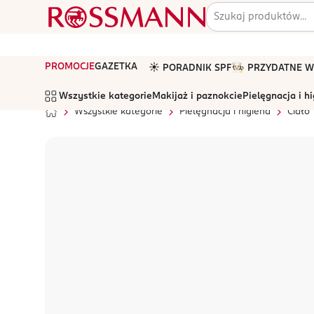
PROMOCJE
GAZETKA
☀️ PORADNIK SPF
🧑🏻‍🍳 PRZYDATNE
Wszystkie kategorie
Makijaż i paznokcie
Pielęgnacja i h
Wszystkie kategorie
Pielęgnacja i higiena
Ciało