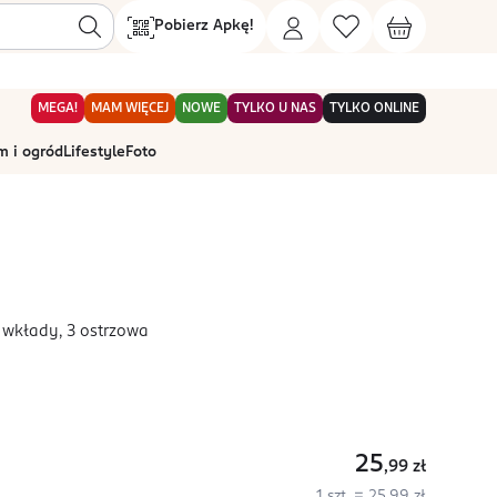
Pobierz Apkę!
MEGA!
MAM WIĘCEJ
NOWE
TYLKO U NAS
TYLKO ONLINE
 i ogród
Lifestyle
Foto
 wkłady, 3 ostrzowa
25
,99
zł
1 szt. = 25,99 zł