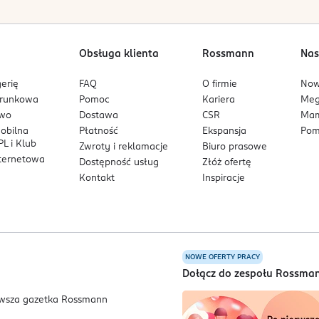
Obsługa klienta
Rossmann
Nas
erię
FAQ
O firmie
No
arunkowa
Pomoc
Kariera
Me
owo
Dostawa
CSR
Mam
mobilna
Płatność
Ekspansja
Pom
L i Klub
Zwroty i reklamacje
Biuro prasowe
nternetowa
Dostępność usług
Złóż ofertę
Kontakt
Inspiracje
NOWE OFERTY PRACY
a
Dołącz do zespołu Rossma