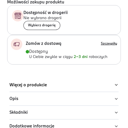
Możliwości zakupu produktu
Dostępność w drogerii
Nie wybrano drogerii
Wybierz drogerię
Zamów z dostawą
Szczegóły
Dostępny
U Ciebie zwykle w ciągu
2-3 dni
roboczych
Więcej o produkcie
Opis
Składniki
Maszynki do golenia dla kobiet Gillette Venus Comfort
Dragonfruit to atrakcyjny cenowo sposób na skórę
Dodatkowe informacje
gładką jak u bogini. Mają 3 ostrza i obrotową główkę,
PEG-115M, PEG-7M, PEG-100, Silica, Aloe Barbadensis