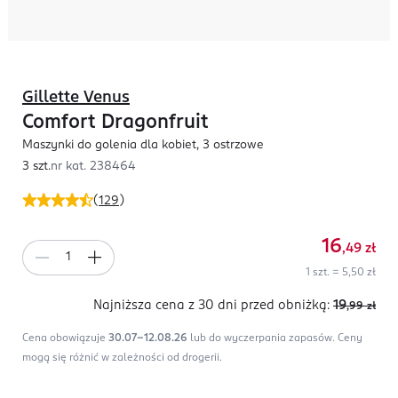
Gillette Venus
Comfort Dragonfruit
Maszynki do golenia dla kobiet, 3 ostrzowe
3 szt.
nr kat.
238464
(
129
)
16
,49
zł
1 szt. = 5,50 zł
Najniższa cena z 30 dni
przed obniżką:
19
,99
zł
Cena obowiązuje
30.07-12.08.26
lub do wyczerpania zapasów.
Ceny
mogą się różnić w zależności od drogerii.