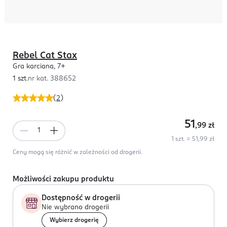
Rebel Cat Stax
Gra karciana, 7+
1 szt.
nr kat.
388652
(
2
)
51
,99
zł
1 szt. = 51,99 zł
Ceny mogą się różnić w zależności od drogerii.
Możliwości zakupu produktu
Dostępność w drogerii
Nie wybrano drogerii
Wybierz drogerię