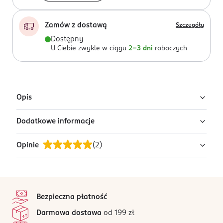
Zamów z dostawą
Szczegóły
Dostępny
U Ciebie zwykle w ciągu
2-3 dni
roboczych
Opis
Dodatkowe informacje
Cat Stax
Zawartość: 48 układanek, 48 rozwiązań, 12 kotów,
Opinie
(
2
)
PRZYGOTOWANIE I STOSOWANIE
instrukcja.
1.Wybierz układankę.
2.Przygotuj koty.
5
stopka
/5
Bezpieczna płatność
3.Rozwiąż zadanie! Ułóż koty, żeby zmieściły się na
2 opinii
na podstawie
określonej przestrzeni.
Darmowa dostawa
od 199 zł
Wszystkie opinie są zweryfikowane zakupem.