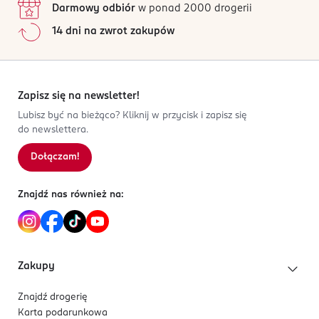
Darmowy odbiór
w ponad 2000 drogerii
OSTRZEŻENIA DOTYCZĄCE BEZPIECZEŃSTWA
Jak działają opinie?
Ostrzeżenie! Niebezpieczeństwo zadławienia się.
14 dni na zwrot zakupów
5
0
%
Produkt zawiera drobne elementy nieodpowiednie dla
4
0
%
dzieci poniżej 3. roku życia. Prosimy zachować
3
0
%
opakowanie ze względu na podane informacje.
2
0
%
Zapisz się na newsletter!
PRODUCENT/PODMIOT ODPOWIEDZIALNY
1
0
%
Lubisz być na bieżąco? Kliknij w przycisk i zapisz się
Rebel Sp. z o.o.
do newslettera.
Budowlanych 64C
Dołączam!
Sortowanie wg
data: od najnowszej
80-298
Gdańsk
wydawnictwo@rebel.pl
Znajdź nas również na:
664031510
PL-Polska
Kod EAN
Zakupy
5 902650 612457
Znajdź drogerię
Karta podarunkowa