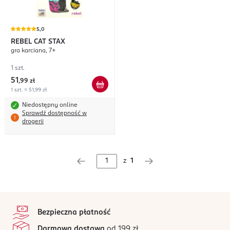
5,0
REBEL CAT STAX
gra karciana, 7+
1 szt.
51
,
99 zł
1 szt. = 51,99 zł
Niedostępny online
Sprawdź dostępność w
drogerii
z
1
stopka
Bezpieczna płatność
Darmowa dostawa
od 199 zł