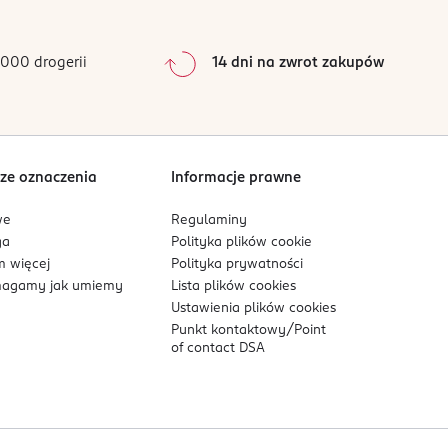
0
%
0
%
000 drogerii
14 dni na zwrot zakupów
0
%
Sortowanie wg
data: od najnowszej
ze oznaczenia
Informacje prawne
we
Regulaminy
ga
Polityka plików
cookie
 więcej
Polityka prywatności
agamy jak umiemy
Lista plików
cookies
Ustawienia plików
cookies
Punkt kontaktowy/
Point
of contact DSA