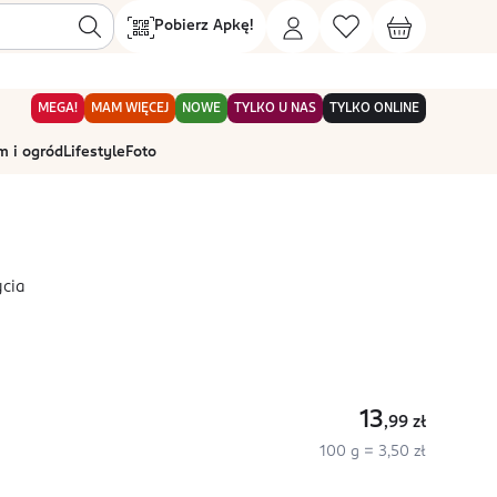
Pobierz Apkę!
MEGA!
MAM WIĘCEJ
NOWE
TYLKO U NAS
TYLKO ONLINE
 i ogród
Lifestyle
Foto
ycia
13
,99
zł
100 g = 3,50 zł