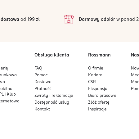
3
7 opinii
 podstawie
45%)* µg
inie są zweryfikowane zakupem.
2
 dostawa
od 199 zł
Darmowy odbiór
w ponad 2
1
%)* mg
Obsługa klienta
Rossmann
Nas
g
erię
FAQ
O firmie
No
g
arunkowa
Pomoc
Kariera
Me
owo
Dostawa
CSR
Mam
mobilna
Płatność
Ekspansja
Pom
L i Klub
Zwroty i reklamacje
Biuro prasowe
nternetowa
Dostępność usług
Złóż ofertę
Kontakt
Inspiracje