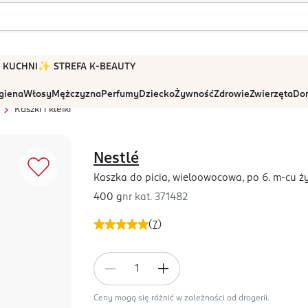
 W KUCHNI
✨ STREFA K-BEAUTY
igiena
Włosy
Mężczyzna
Perfumy
Dziecko
Żywność
Zdrowie
Zwierzęta
Dom
Kaszki i kleiki
Nestlé
Kaszka do picia, wieloowocowa, po 6. m-cu ż
400 g
nr kat.
371482
(
7
)
Ceny mogą się różnić w zależności od drogerii.