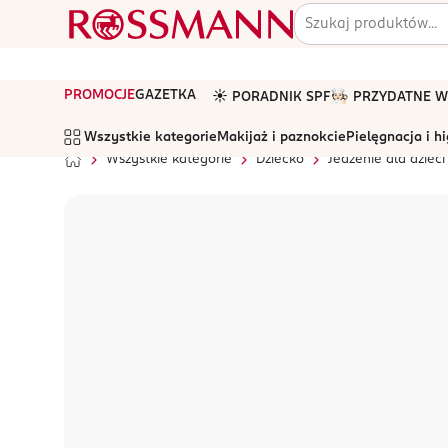
PROMOCJE
GAZETKA
☀️ PORADNIK SPF
🧑🏻‍🍳 PRZYDATNE
Wszystkie kategorie
Makijaż i paznokcie
Pielęgnacja i h
Wszystkie kategorie
Dziecko
Jedzenie dla dzieci