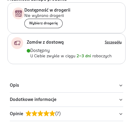
Dostępność w drogerii
Nie wybrano drogerii
Wybierz drogerię
Zamów z dostawą
Szczegóły
Dostępny
U Ciebie zwykle w ciągu
2-3 dni
roboczych
Opis
Dodatkowe informacje
Uwaga: wysyłamy losowy wariant!
Produkt występuje w różnych wariantach i pakowany
Opinie
(
7
)
PRZYGOTOWANIE I STOSOWANIE
jest losowo. Zdjęcia pokazują przykładowe warianty.
Dla czystego uczucia w ustach i zdrowych dziąseł
Szukasz konkretnego wariantu lub chcesz sprawdzić
szczotkuj co najmniej 2 razy dziennie przez 2 minuty i