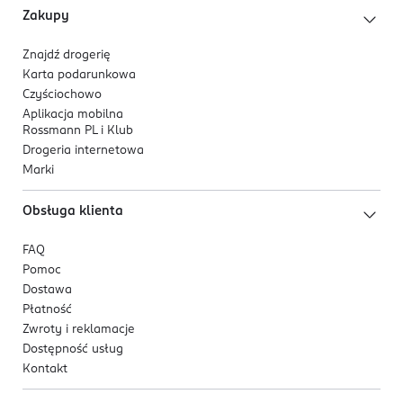
B®.
Zakupy
Końcówki nie pasują do szczoteczek
elektrycznych Oral-B iO®, Pulsonic® oraz
Znajdź drogerię
Karta podarunkowa
Prokudent Sonic.
Czyściochowo
Zalecany wiek użycia: od 4 lat.
Aplikacja mobilna
Znana postać z komiksów na opakowaniu.
Rossmann PL i Klub
Drogeria internetowa
*W porównaniu z efektem czyszczenia tradycyjną
Marki
szczoteczką manualną, testowane w badaniach in vitro
dotyczących usuwania płytki nazębnej.
Obsługa klienta
FAQ
Pomoc
Dostawa
Płatność
Zwroty i reklamacje
Dostępność usług
Kontakt