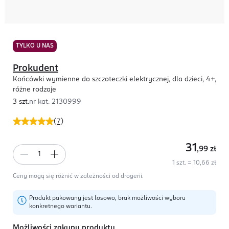
TYLKO U NAS
Prokudent
Końcówki wymienne do szczoteczki elektrycznej, dla dzieci, 4+,
różne rodzaje
3 szt.
nr kat.
2130999
(
7
)
31
,99
zł
1 szt. = 10,66 zł
Ceny mogą się różnić w zależności od drogerii.
Produkt pakowany jest losowo, brak możliwości wyboru
konkretnego wariantu.
Możliwości zakupu produktu