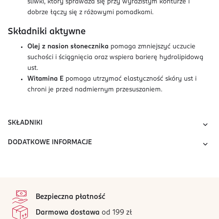
śliwki, który sprawdza się przy wyrazistym konturze i
dobrze łączy się z różowymi pomadkami.
Składniki aktywne
Olej z nasion słonecznika
pomaga zmniejszyć uczucie
suchości i ściągnięcia oraz wspiera barierę hydrolipidową
ust.
Witamina E
pomaga utrzymać elastyczność skóry ust i
chroni je przed nadmiernym przesuszaniem.
SKŁADNIKI
DODATKOWE INFORMACJE
stopka
Bezpieczna płatność
Darmowa dostawa
od 199 zł