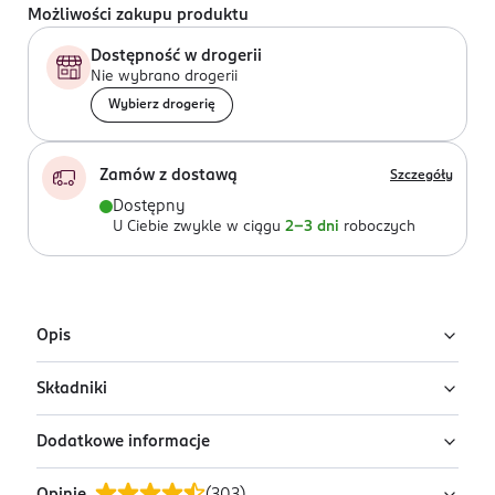
Możliwości zakupu produktu
Dostępność w drogerii
Nie wybrano drogerii
Wybierz drogerię
Zamów z dostawą
Szczegóły
Dostępny
U Ciebie zwykle w ciągu
2-3 dni
roboczych
Opis
Składniki
Nowa odsłona znanego i lubianego korektora Liquid
Camuflage idealnie kryje niedoskonałości i jest
Dodatkowe informacje
jednocześnie na tyle delikatna, że sprawdzi się w
Ingredients: : AQUA, CYCLOPENTASILOXANE, BUTYLENE
okolicach oczu.
GLYCOL, KAOLIN, ISODODECANE, GLYCERIN,