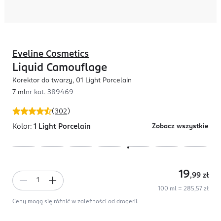
Eveline Cosmetics
Liquid Camouflage
Korektor do twarzy, 01 Light Porcelain
7 ml
nr kat.
389469
(
302
)
Kolor:
1 Light Porcelain
Zobacz wszystkie
19
,99
zł
100 ml = 285,57 zł
Ceny mogą się różnić w zależności od drogerii.