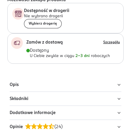
Możliwości zakupu produktu
Dostępność w drogerii
Nie wybrano drogerii
Wybierz drogerię
Zamów z dostawą
Szczegóły
Dostępny
U Ciebie zwykle w ciągu
2-3 dni
roboczych
Opis
Składniki
Poręczna kosmetyczka z modnym wzorem
geometrycznym w kolorze połyskującego złota.
Dodatkowe informacje
Wykonana z wysokiej jakości skóry ekologicznej.
brak danych
Zapinana na suwak. Wewnątrz czarna podszewka
Opinie
(
24
)
ułatwiająca utrzymanie czystości. Zaprojektowana z
OSTRZEŻENIA DOTYCZĄCE BEZPIECZEŃSTWA