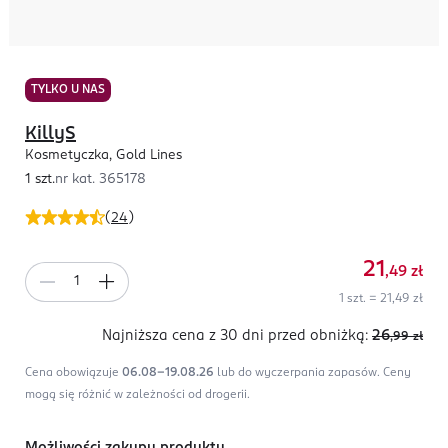
TYLKO U NAS
KillyS
Kosmetyczka, Gold Lines
1 szt.
nr kat.
365178
(
24
)
21
,49
zł
1 szt. = 21,49 zł
Najniższa cena z 30 dni
przed obniżką:
26
,99
zł
Cena obowiązuje
06.08-19.08.26
lub do wyczerpania zapasów.
Ceny
mogą się różnić w zależności od drogerii.