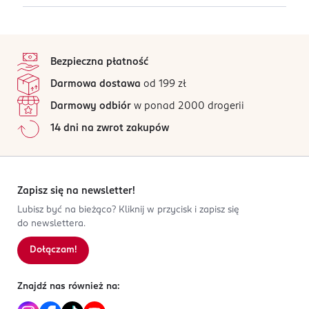
myślą o kobietach, które cenią jakość, klasykę i
nie dotyczy
elegancję.
PRODUCENT/PODMIOT ODPOWIEDZIALNY
4,8
stopka
/5
Inter-Vion S.A.
Bezpieczna płatność
ul. Łopuszańska 95
24 opinii
na podstawie
Darmowa dostawa
od 199 zł
02-457 Warszawa
Wszystkie opinie są zweryfikowane zakupem.
Darmowy odbiór
w ponad 2000 drogerii
Kod EAN
Jak działają opinie?
14 dni na zwrot zakupów
3 031445 002622
5
0
%
4
0
%
3
0
%
2
0
%
Zapisz się na newsletter!
1
0
%
Lubisz być na bieżąco? Kliknij w przycisk i zapisz się
do newslettera.
Dołączam!
Sortowanie wg
data: od najnowszej
Znajdź nas również na: