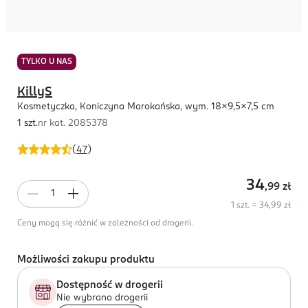
TYLKO U NAS
KillyS
Kosmetyczka, Koniczyna Marokańska, wym. 18x9,5x7,5 cm
1 szt.
nr kat.
2085378
(
47
)
34
,99
zł
1 szt. = 34,99 zł
Ceny mogą się różnić w zależności od drogerii.
Możliwości zakupu produktu
Dostępność w drogerii
Nie wybrano drogerii