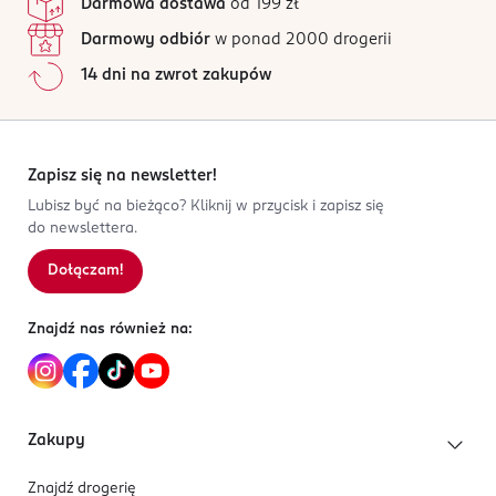
Darmowa dostawa
od 199 zł
3 031445 002103
Wszystkie opinie są zweryfikowane zakupem.
Darmowy odbiór
w ponad 2000 drogerii
Jak działają opinie?
14 dni na zwrot zakupów
5
0
%
4
0
%
3
0
%
2
0
%
Zapisz się na newsletter!
1
0
%
Lubisz być na bieżąco? Kliknij w przycisk i zapisz się
do newslettera.
Dołączam!
Sortowanie wg
data: od najnowszej
Znajdź nas również na:
Zakupy
Znajdź drogerię