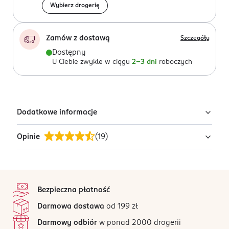
Wybierz drogerię
Zamów z dostawą
Szczegóły
Dostępny
U Ciebie zwykle w ciągu
2-3 dni
roboczych
Dodatkowe informacje
Opinie
(
19
)
PRODUCENT/PODMIOT ODPOWIEDZIALNY
INTER-VION SA
ul. Łopuszańska 95
4,9
stopka
02-457
/5
Warszawa
Bezpieczna płatność
19 opinii
na podstawie
kontakt@inter-vion.com
Darmowa dostawa
od 199 zł
Wszystkie opinie są zweryfikowane zakupem.
447246105
Darmowy odbiór
w ponad 2000 drogerii
PL-Polska