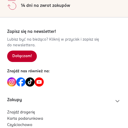
Jak działają opinie?
14 dni na zwrot zakupów
Kod EAN
5
0
%
3 031445 007733
4
0
%
3
0
%
2
0
%
Zapisz się na newsletter!
1
0
%
Lubisz być na bieżąco? Kliknij w przycisk i zapisz się
do newslettera.
Dołączam!
Sortowanie wg
data: od najnowszej
Znajdź nas również na:
Zakupy
Znajdź drogerię
Karta podarunkowa
Czyściochowo