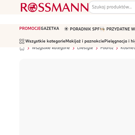
PROMOCJE
GAZETKA
☀️ PORADNIK SPF
🧑🏻‍🍳 PRZYDATNE
Wszystkie kategorie
Makijaż i paznokcie
Pielęgnacja i h
Wszystkie kategorie
Lifestyle
Podróż
Kosmet