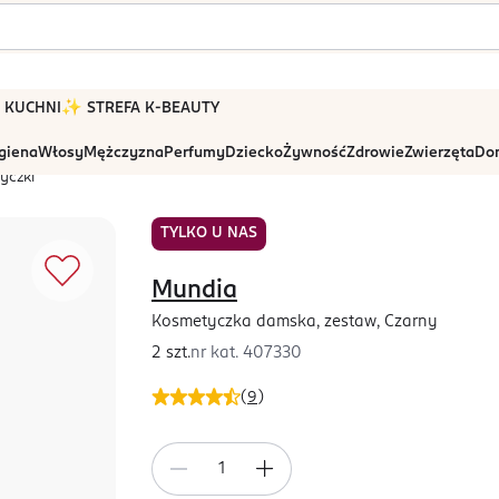
 W KUCHNI
✨ STREFA K-BEAUTY
igiena
Włosy
Mężczyzna
Perfumy
Dziecko
Żywność
Zdrowie
Zwierzęta
Dom
yczki
TYLKO U NAS
Mundia
Kosmetyczka damska, zestaw, Czarny
2 szt.
nr kat.
407330
(
9
)