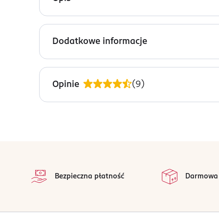
Kosmetyczka damska czarna
Dodatkowe informacje
PRODUCENT/PODMIOT ODPOWIEDZIALNY
Mundia
Opinie
(
9
)
Doetinchemseweg 69
7007 CB Doetinchem, the Netherlands
Kod EAN
8 713879 147616
stopka
na
Wszystkie op
Bezpieczna płatność
Darmowa