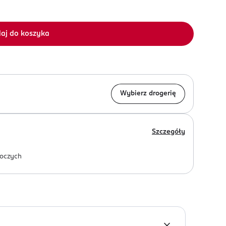
aj do koszyka
Wybierz drogerię
Szczegóły
oczych