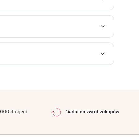
0
%
0
%
0
%
0
%
000 drogerii
14 dni na zwrot zakupów
0
%
Sortowanie wg
data: od najnowszej