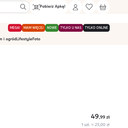
Pobierz Apkę!
MEGA!
MAM WIĘCEJ
NOWE
TYLKO U NAS
TYLKO ONLINE
 i ogród
Lifestyle
Foto
49
,99
zł
1 szt. = 25,00 zł