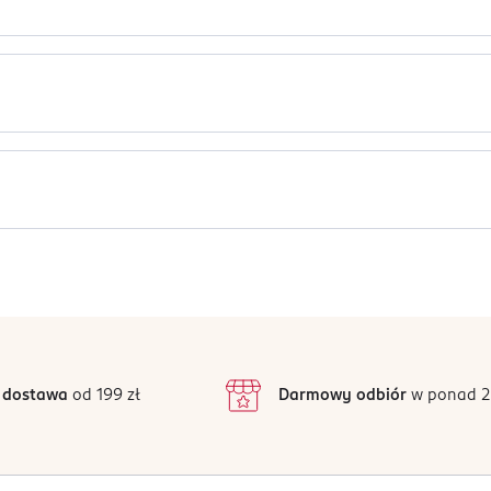
Jak działają opinie?
5
4,9
/5
4
3
9 opinii
 podstawie
inie są zweryfikowane zakupem.
2
 dostawa
od 199 zł
Darmowy odbiór
w ponad 2
1