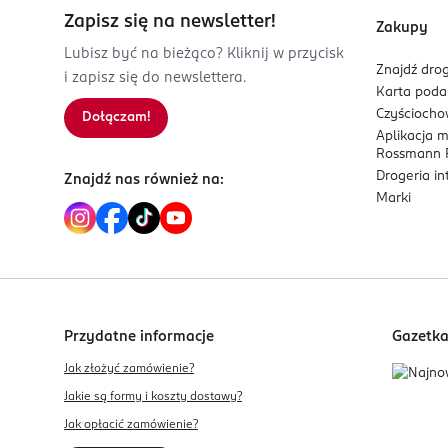
Zapisz się na newsletter!
Zakupy
Lubisz być na bieżąco? Kliknij w przycisk
Znajdź drog
i zapisz się do newslettera.
Karta pod
Czyścioch
Dołączam!
Aplikacja 
Rossmann P
Drogeria i
Znajdź nas również na:
Marki
Przydatne informacje
Gazetk
Jak złożyć zamówienie?
Jakie są formy i koszty dostawy?
Jak opłacić zamówienie?