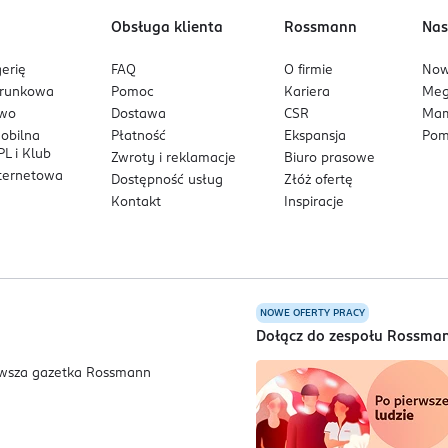
Obsługa klienta
Rossmann
Nas
erię
FAQ
O firmie
No
arunkowa
Pomoc
Kariera
Me
owo
Dostawa
CSR
Mam
mobilna
Płatność
Ekspansja
Pom
L i Klub
Zwroty i reklamacje
Biuro prasowe
nternetowa
Dostępność usług
Złóż ofertę
Kontakt
Inspiracje
NOWE OFERTY PRACY
a
Dołącz do zespołu Rossma