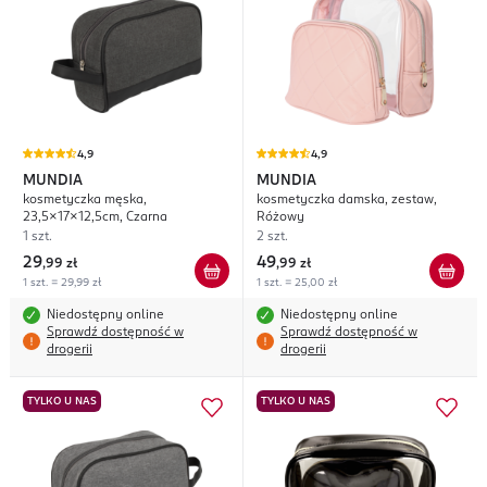
4,9
4,9
MUNDIA
MUNDIA
kosmetyczka męska,
kosmetyczka damska, zestaw,
23,5x17x12,5cm, Czarna
Różowy
1 szt.
2 szt.
29
49
,
99 zł
,
99 zł
1 szt. = 29,99 zł
1 szt. = 25,00 zł
Niedostępny online
Niedostępny online
Sprawdź dostępność w
Sprawdź dostępność w
drogerii
drogerii
TYLKO U NAS
TYLKO U NAS