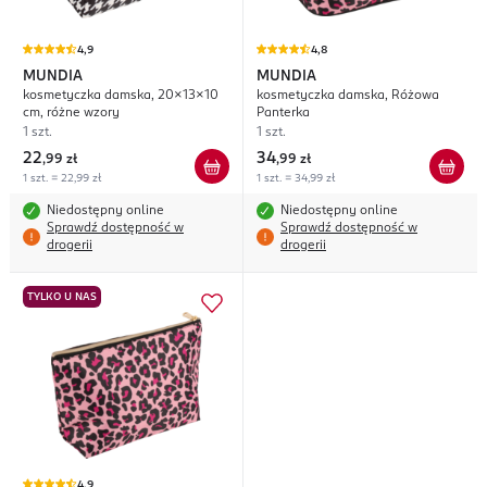
4,9
4,8
MUNDIA
MUNDIA
kosmetyczka damska, 20x13x10
kosmetyczka damska, Różowa
cm, różne wzory
Panterka
1 szt.
1 szt.
22
34
,
99 zł
,
99 zł
1 szt. = 22,99 zł
1 szt. = 34,99 zł
Niedostępny online
Niedostępny online
Sprawdź dostępność w
Sprawdź dostępność w
drogerii
drogerii
TYLKO U NAS
4,9