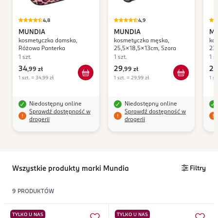
4,8
4,9
MUNDIA
MUNDIA
M
kosmetyczka damska,
kosmetyczka męska,
ko
Różowa Panterka
25,5x18,5x13cm, Szara
23
1 szt.
1 szt.
1 sz
34
29
29
,
99 zł
,
99 zł
1 szt. = 34,99 zł
1 szt. = 29,99 zł
1 sz
Niedostępny online
Niedostępny online
Sprawdź dostępność w
Sprawdź dostępność w
drogerii
drogerii
Wszystkie produkty marki Mundia
Filtry
9
PRODUKTÓW
TYLKO U NAS
TYLKO U NAS