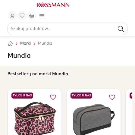
Marki
Mundia
Mundia
Bestsellery od marki Mundia
TYLKO U NAS
TYLKO U NAS
TY