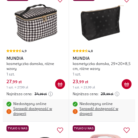
4,9
4,8
MUNDIA
MUNDIA
kosmetyczka damska, różne
kosmetyczka damska, 29x20x8,5
wzory
cm, różne wzory
1 szt.
1 szt.
27
23
,
99 zł
,
99 zł
1 szt. = 27,99 zł
1 szt. = 23,99 zł
Najniższa cena:
34
Najniższa cena:
29
,99
zł
,99
zł
Niedostępny online
Niedostępny online
Sprawdź dostępność w
Sprawdź dostępność w
drogerii
drogerii
TYLKO U NAS
TYLKO U NAS