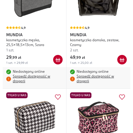
4,9
4,9
MUNDIA
MUNDIA
kosmetyczka męska,
kosmetyczka damska, zestaw,
25,5x18,5x13cm, Szara
Czarny
1 szt.
2 szt.
29
49
,
99 zł
,
99 zł
1 szt. = 29,99 zł
1 szt. = 25,00 zł
Niedostępny online
Niedostępny online
Sprawdź dostępność w
Sprawdź dostępność w
drogerii
drogerii
TYLKO U NAS
TYLKO U NAS